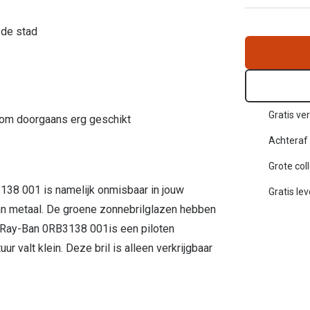
Inloggen mijn account
 de stad
sterkte: vanaf €30
20-20-2 regel
en
Blog: meer informatie & tips
Gratis ver
rom doorgaans erg geschikt
Achteraf 
Grote col
138 001 is namelijk onmisbaar in jouw
Gratis le
van metaal. De groene zonnebrilglazen hebben
e Ray-Ban 0RB3138 001is een piloten
r valt klein. Deze bril is alleen verkrijgbaar