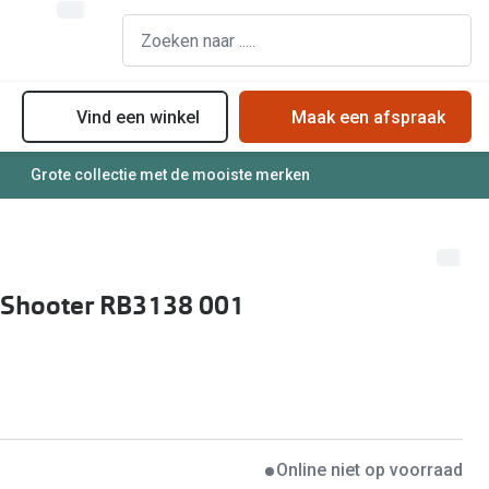
Vind een winkel
Maak een afspraak
Grote collectie met de mooiste merken
assen
Online bril kopen in maar 4 stappen
Soorten zonnebrillenglazen
Soorten brillenglazen
Zonnebril online passen
Bril online passen
Zonnebrillentrends
 Shooter RB3138 001
Brillentrends
Meekleurende glazen
Zorgvergoeding brillen
Alles over zonnebrillen
Meekleurende glazen
Nachtbril
Alles over brillen
Online niet op voorraad