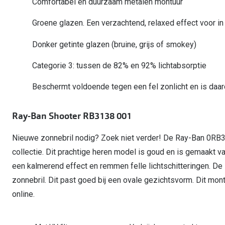
Comfortabel en duurzaam metalen montuur
Start gratis met het dragen van lenzen
Kant en klare leesbrillen
Gepolariseerde zonnebril
Gebruiksaanwijzingen
Biofinity
Ray-Ban Icons
Groene glazen. Een verzachtend, relaxed effect voor in
Lenzen direct herbestellen
Overzetzonnebril
Pearle: Beste Optiekketen!
Dailies
Complete bril op 
Precision1
Donker getinte glazen (bruine, grijs of smokey)
Nieuwe collectie
Alle lenzen merk
Categorie 3: tussen de 82% en 92% lichtabsorptie
Beschermt voldoende tegen een fel zonlicht en is daa
Ray-Ban Shooter RB3138 001
Nieuwe zonnebril nodig? Zoek niet verder! De Ray-Ban 0RB3
collectie. Dit prachtige heren model is goud en is gemaakt 
een kalmerend effect en remmen felle lichtschitteringen. D
zonnebril. Dit past goed bij een ovale gezichtsvorm. Dit montuu
online.