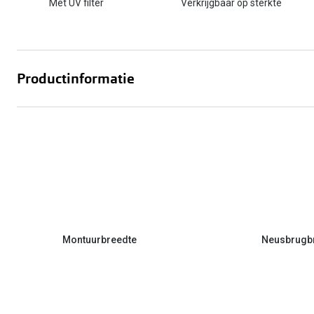
Met UV filter
Verkrijgbaar op sterkte
Productinformatie
Montuurbreedte
Neusbrugb