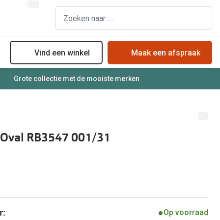
Vind een winkel
Maak een afspraak
Grote collectie met de mooiste merken
assen
Online bril kopen in maar 4 stappen
Soorten zonnebrillenglazen
Soorten brillenglazen
Zonnebril online passen
Bril online passen
Zonnebrillentrends
 Oval RB3547 001/31
Brillentrends
Meekleurende glazen
Zorgvergoeding brillen
Alles over zonnebrillen
Meekleurende glazen
Nachtbril
Alles over brillen
r:
Op voorraad