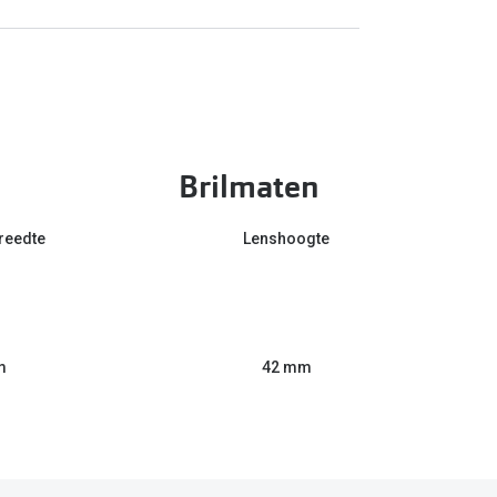
Brilmaten
reedte
Lenshoogte
m
42 mm