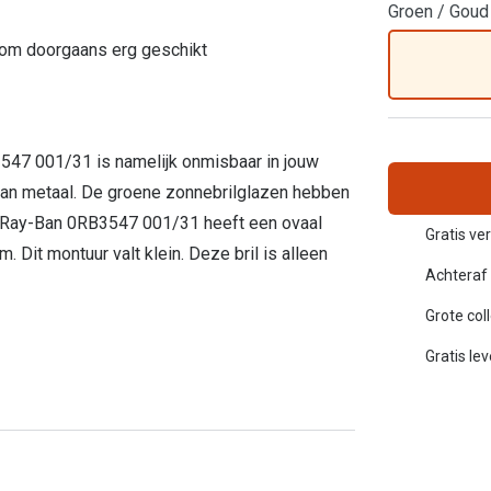
Groen / Goud
Inloggen mijn account
rom doorgaans erg geschikt
sterkte: vanaf €30
20-20-2 regel
en
Blog: meer informatie & tips
547 001/31 is namelijk onmisbaar in jouw
 van metaal. De groene zonnebrilglazen hebben
De Ray-Ban 0RB3547 001/31 heeft een ovaal
Gratis ver
. Dit montuur valt klein. Deze bril is alleen
Achteraf 
Grote col
Gratis le