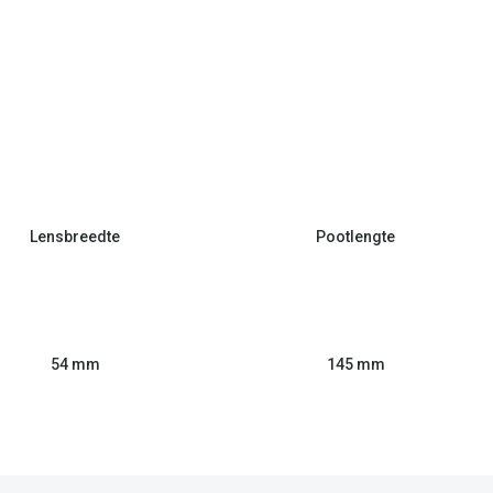
Lensbreedte
Pootlengte
54 mm
145 mm