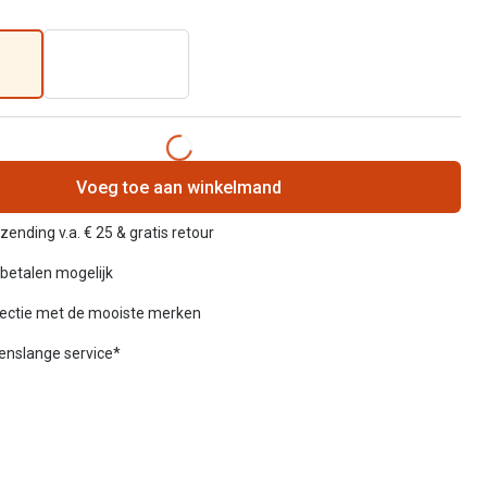
Voeg toe aan winkelmand
zending v.a. € 25 & gratis retour
betalen mogelijk
lectie met de mooiste merken
venslange service*