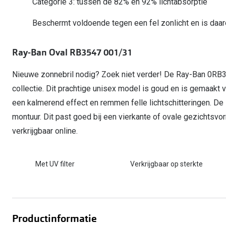
Categorie 3: tussen de 82% en 92% lichtabsorptie
Start gratis met het dragen van lenzen
Kant en klare leesbrillen
Gepolariseerde zonnebril
Gebruiksaanwijzingen
Biofinity
Ray-Ban Icons
Beschermt voldoende tegen een fel zonlicht en is daa
Lenzen direct herbestellen
Overzetzonnebril
Pearle: Beste Optiekketen!
Dailies
Complete bril op 
Precision1
Nieuwe collectie
Ray-Ban Oval RB3547 001/31
Alle lenzen merk
Nieuwe zonnebril nodig? Zoek niet verder! De Ray-Ban 0RB3
collectie. Dit prachtige unisex model is goud en is gemaakt
een kalmerend effect en remmen felle lichtschitteringen. 
montuur. Dit past goed bij een vierkante of ovale gezichtsvorm
verkrijgbaar online.
Met UV filter
Verkrijgbaar op sterkte
Productinformatie