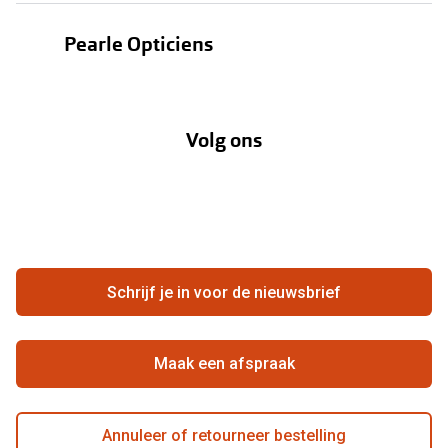
Bestellen
Contactlenzen
Pearle Opticiens
Verzending
Oogmeting
Over Pearle
Annuleer of retourneer een bestelling
Lenzenabonnement
Volg ons
Opticiens
Hier de overeenkomst ontbinden
Merken
Vacatures
Meestgestelde vragen
Zakelijk
Contact
Ondernemen bij Pearle
Zorgvergoeding
Schrijf je in voor de nieuwsbrief
Beste winkelketen
Garanties
Actievoorwaarden
Maak een afspraak
Annuleer of retourneer bestelling