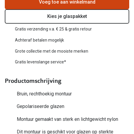
Biofinity
Voeg toe aan winkelmand
Nieuwe collectie
Dailies
Kies je glaspakket
Merken
Precision
Gratis verzending v.a. € 25 & gratis retour
Ray-Ban
Alle lenz
Achteraf betalen mogelijk
DbyD
Grote collectie met de mooiste merken
Online h
Michael Kors
Gratis levenslange service*
Doe de tes
Emporio Armani
Contactle
Productomschrijving
Unofficial
Lenzen op
Bruin, rechthoekig montuur
Oakley
Alles over
Gepolariseerde glazen
Ralph Lauren
Montuur gemaakt van sterk en lichtgewicht nylon
Burberry
Alle brillen merken
Dit montuur is geschikt voor glazen op sterkte