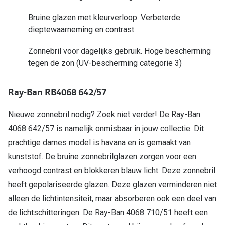
Bruine glazen met kleurverloop. Verbeterde
Online hulp & advies
dieptewaarneming en contrast
Online bril kopen in maar 4 stappen
Zonnebril voor dagelijks gebruik. Hoge bescherming
Soorten brillenglazen
tegen de zon (UV-bescherming categorie 3)
Bril online passen
Ray-Ban RB4068 642/57
Brillentrends
Nieuwe zonnebril nodig? Zoek niet verder! De Ray-Ban
Zorgvergoeding brillen
4068 642/57 is namelijk onmisbaar in jouw collectie. Dit
prachtige dames model is havana en is gemaakt van
Meekleurende glazen
kunststof. De bruine zonnebrilglazen zorgen voor een
Nachtbril
verhoogd contrast en blokkeren blauw licht. Deze zonnebril
Alles over brillen
heeft gepolariseerde glazen. Deze glazen verminderen niet
alleen de lichtintensiteit, maar absorberen ook een deel van
de lichtschitteringen. De Ray-Ban 4068 710/51 heeft een