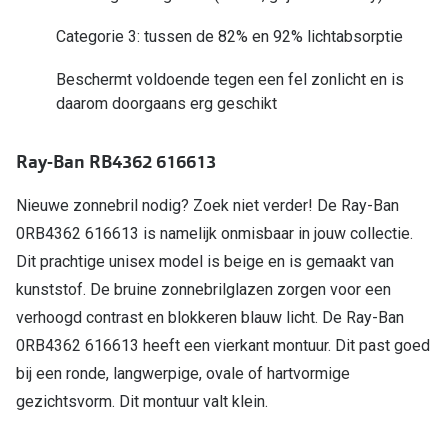
Categorie 3: tussen de 82% en 92% lichtabsorptie
Online hulp & advies
Beschermt voldoende tegen een fel zonlicht en is
Online bril kopen in maar 4 stappen
daarom doorgaans erg geschikt
Soorten brillenglazen
Ray-Ban RB4362 616613
Bril online passen
Brillentrends
Nieuwe zonnebril nodig? Zoek niet verder! De Ray-Ban
0RB4362 616613 is namelijk onmisbaar in jouw collectie.
Zorgvergoeding brillen
Dit prachtige unisex model is beige en is gemaakt van
Meekleurende glazen
kunststof. De bruine zonnebrilglazen zorgen voor een
verhoogd contrast en blokkeren blauw licht. De Ray-Ban
Nachtbril
0RB4362 616613 heeft een vierkant montuur. Dit past goed
Alles over brillen
bij een ronde, langwerpige, ovale of hartvormige
gezichtsvorm. Dit montuur valt klein.