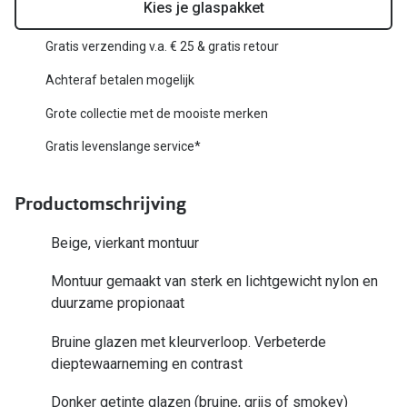
Biofinity
Kies je glaspakket
Nieuwe collectie
Dailies
Gratis verzending v.a. € 25 & gratis retour
Merken
Precision
Achteraf betalen mogelijk
Ray-Ban
Alle lenz
Grote collectie met de mooiste merken
DbyD
Gratis levenslange service*
Online h
Michael Kors
Doe de tes
Productomschrijving
Emporio Armani
Contactle
Beige, vierkant montuur
Unofficial
Lenzen op
Montuur gemaakt van sterk en lichtgewicht nylon en
Oakley
duurzame propionaat
Alles over
Ralph Lauren
Bruine glazen met kleurverloop. Verbeterde
dieptewaarneming en contrast
Burberry
Alle brillen merken
Donker getinte glazen (bruine, grijs of smokey)