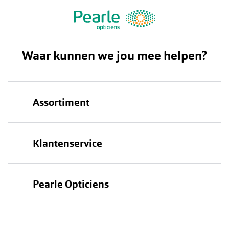
Waar kunnen we jou mee helpen?
Assortiment
Brillen
Klantenservice
Zonnebrillen
Bestellen
Contactlenzen
Pearle Opticiens
Verzending
Oogmeting
Over Pearle
Annuleer of retourneer een bestelling
Lenzenabonnement