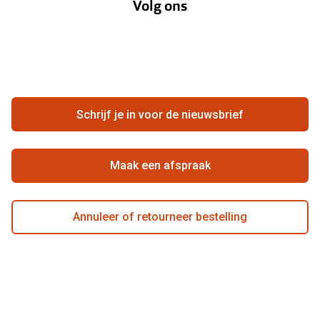
Volg ons
Opticiens
Hier de overeenkomst ontbinden
Merken
Vacatures
Meestgestelde vragen
Zakelijk
Contact
Ondernemen bij Pearle
Zorgvergoeding
Schrijf je in voor de nieuwsbrief
Beste winkelketen
Garanties
Actievoorwaarden
Maak een afspraak
Annuleer of retourneer bestelling