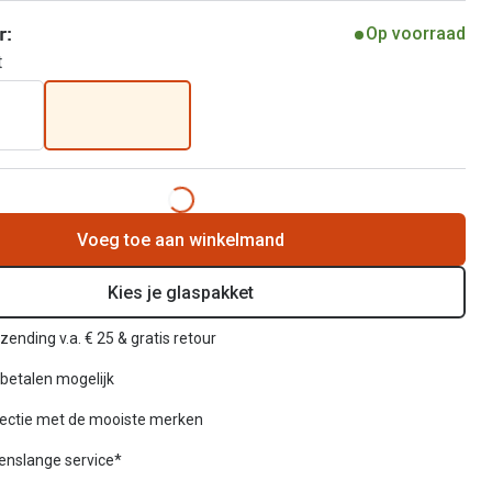
r:
Op voorraad
t
Voeg toe aan winkelmand
Kies je glaspakket
zending v.a. € 25 & gratis retour
betalen mogelijk
lectie met de mooiste merken
venslange service*