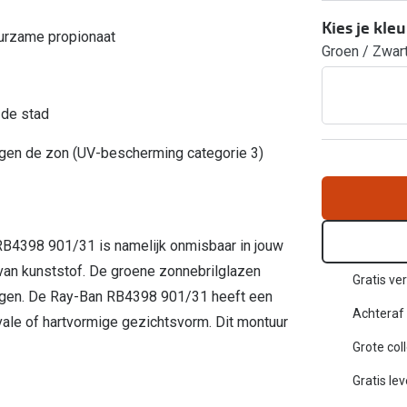
Inloggen mijn account
Kies je kleu
uurzame propionaat
Groen / Zwar
sterkte: vanaf €30
20-20-2 regel
en
Blog: meer informatie & tips
 de stad
egen de zon (UV-bescherming categorie 3)
RB4398 901/31 is namelijk onmisbaar in jouw
 van kunststof. De groene zonnebrilglazen
Gratis ver
ingen. De Ray-Ban RB4398 901/31 heeft een
Achteraf 
ovale of hartvormige gezichtsvorm. Dit montuur
Grote col
Gratis le