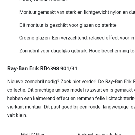
Start gratis met het dragen van lenzen
Kant en klare leesbrillen
Gepolariseerde zonnebril
Gebruiksaanwijzingen
Biofinity
Ray-Ban Icons
Montuur gemaakt van sterk en lichtgewicht nylon en d
Lenzen direct herbestellen
Overzetzonnebril
Pearle: Beste Optiekketen!
Dailies
Complete bril op 
Dit montuur is geschikt voor glazen op sterkte
Precision1
Nieuwe collectie
Alle lenzen merk
Groene glazen. Een verzachtend, relaxed effect voor in
Zonnebril voor dagelijks gebruik. Hoge bescherming t
Ray-Ban Erik RB4398 901/31
Nieuwe zonnebril nodig? Zoek niet verder! De Ray-Ban Erik 
collectie. Dit prachtige unisex model is zwart en is gemaakt
hebben een kalmerend effect en remmen felle lichtschitter
vierkant montuur. Dit past goed bij een ronde, langwerpige, 
valt klein.
Met UV filter
Verkrijgbaar op sterkte