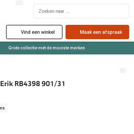
Vind een winkel
Maak een afspraak
Grote collectie met de mooiste merken
assen
Online bril kopen in maar 4 stappen
Soorten zonnebrillenglazen
Soorten brillenglazen
Zonnebril online passen
Bril online passen
Zonnebrillentrends
 Erik RB4398 901/31
Brillentrends
Meekleurende glazen
Zorgvergoeding brillen
Alles over zonnebrillen
Meekleurende glazen
ans
Nachtbril
Alles over brillen