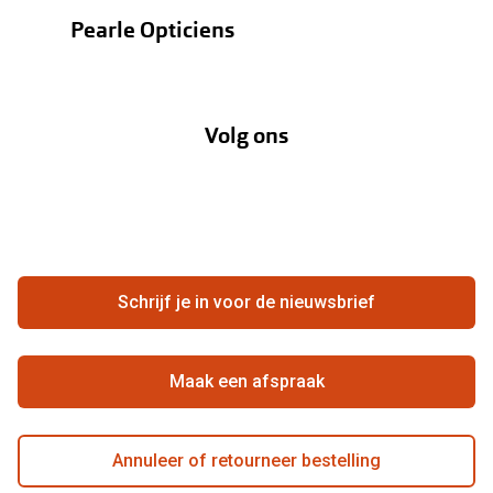
Bestellen
Contactlenzen
Pearle Opticiens
Verzending
Oogmeting
Over Pearle
Annuleer of retourneer een bestelling
Lenzenabonnement
Volg ons
Opticiens
Hier de overeenkomst ontbinden
Merken
Vacatures
Meestgestelde vragen
Zakelijk
Contact
Ondernemen bij Pearle
Zorgvergoeding
Schrijf je in voor de nieuwsbrief
Beste winkelketen
Garanties
Actievoorwaarden
Maak een afspraak
Annuleer of retourneer bestelling