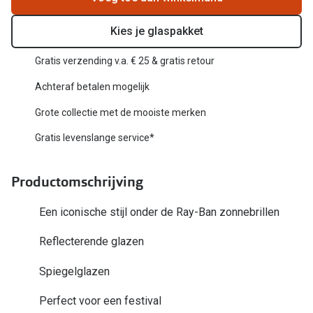
Biofinity
Nieuwe collectie
Dailies
Kies je glaspakket
Merken
Precision
Gratis verzending v.a. € 25 & gratis retour
Ray-Ban
Alle lenz
Achteraf betalen mogelijk
DbyD
Grote collectie met de mooiste merken
Online h
Gratis levenslange service*
Michael Kors
Doe de tes
Emporio Armani
Productomschrijving
Contactle
Unofficial
Lenzen op
Een iconische stijl onder de Ray-Ban zonnebrillen
Oakley
Alles over
Reflecterende glazen
Ralph Lauren
Spiegelglazen
Burberry
Perfect voor een festival
Alle brillen merken