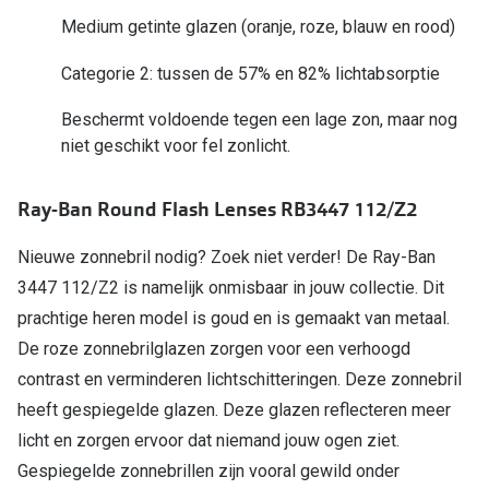
Medium getinte glazen (oranje, roze, blauw en rood)
Online hulp & advies
Categorie 2: tussen de 57% en 82% lichtabsorptie
Online bril kopen in maar 4 stappen
Beschermt voldoende tegen een lage zon, maar nog
Soorten brillenglazen
niet geschikt voor fel zonlicht.
Bril online passen
Ray-Ban Round Flash Lenses RB3447 112/Z2
Brillentrends
Nieuwe zonnebril nodig? Zoek niet verder! De Ray-Ban
Zorgvergoeding brillen
3447 112/Z2 is namelijk onmisbaar in jouw collectie. Dit
Meekleurende glazen
prachtige heren model is goud en is gemaakt van metaal.
De roze zonnebrilglazen zorgen voor een verhoogd
Nachtbril
contrast en verminderen lichtschitteringen. Deze zonnebril
Alles over brillen
heeft gespiegelde glazen. Deze glazen reflecteren meer
licht en zorgen ervoor dat niemand jouw ogen ziet.
Gespiegelde zonnebrillen zijn vooral gewild onder