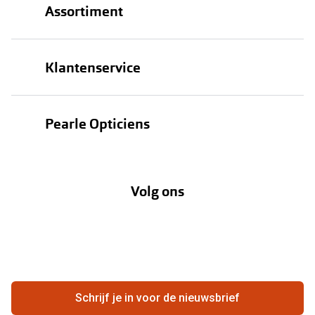
Assortiment
Brillen
Klantenservice
Zonnebrillen
Bestellen
Contactlenzen
Pearle Opticiens
Verzending
Oogmeting
Over Pearle
Annuleer of retourneer een bestelling
Lenzenabonnement
Volg ons
Opticiens
Hier de overeenkomst ontbinden
Merken
Vacatures
Meestgestelde vragen
Zakelijk
Contact
Ondernemen bij Pearle
Zorgvergoeding
Schrijf je in voor de nieuwsbrief