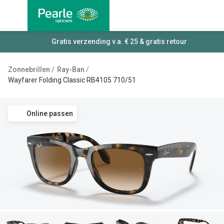
Ga
direct
naar
Alle brillen
Gratis verzending v.a. € 25 & gratis retour
Alle cont
de
Damesbrillen
Maandlen
inhoud
Zonnebrillen
Ray-Ban
Herenbrillen
Daglenze
Wayfarer Folding Classic RB4105 710/51
Kinderbrillen
Multifocal
Online passen
Lenzen met
Soorten brillen
Kleurlenz
Bril op sterkte
Nachtlenz
Multifocale bril
Harde len
Blauw-violet licht bril
Lenzenvlo
Computerbril
Lenzenab