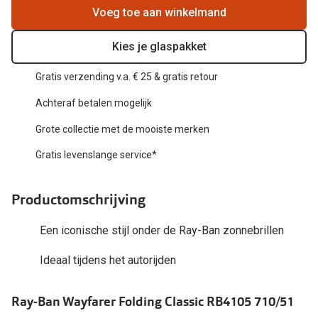
Biofinity
Voeg toe aan winkelmand
Nieuwe collectie
Dailies
Kies je glaspakket
Merken
Precision
Gratis verzending v.a. € 25 & gratis retour
Ray-Ban
Alle lenz
Achteraf betalen mogelijk
DbyD
Online h
Grote collectie met de mooiste merken
Michael Kors
Doe de tes
Gratis levenslange service*
Emporio Armani
Contactle
Productomschrijving
Unofficial
Lenzen op
Oakley
Een iconische stijl onder de Ray-Ban zonnebrillen
Alles over
Ralph Lauren
Ideaal tijdens het autorijden
Burberry
Ray-Ban Wayfarer Folding Classic RB4105 710/51
Alle brillen merken