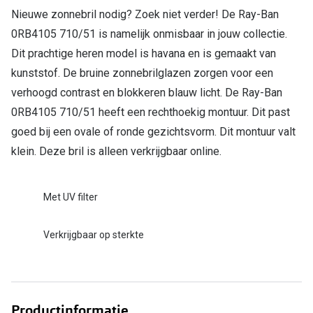
Nieuwe zonnebril nodig? Zoek niet verder! De Ray-Ban
Online hulp & advies
0RB4105 710/51 is namelijk onmisbaar in jouw collectie.
Dit prachtige heren model is havana en is gemaakt van
Online bril kopen in maar 4 stappen
kunststof. De bruine zonnebrilglazen zorgen voor een
Soorten brillenglazen
verhoogd contrast en blokkeren blauw licht. De Ray-Ban
0RB4105 710/51 heeft een rechthoekig montuur. Dit past
Bril online passen
goed bij een ovale of ronde gezichtsvorm. Dit montuur valt
Brillentrends
klein. Deze bril is alleen verkrijgbaar online.
Zorgvergoeding brillen
Met UV filter
Meekleurende glazen
Nachtbril
Verkrijgbaar op sterkte
Alles over brillen
Productinformatie