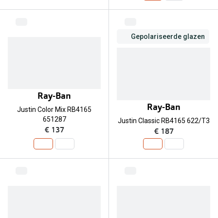
Biofinity
Nieuwe collectie
Dailies
Merken
Gepolariseerde glazen
Precision
Ray-Ban
Alle lenz
DbyD
Online h
Ray-Ban
Michael Kors
Doe de tes
Ray-Ban
Justin Color Mix RB4165
Emporio Armani
651287
Justin Classic RB4165 622/T3
Contactle
€ 137
€ 187
Unofficial
Lenzen op
Oakley
Alles over
Ralph Lauren
Burberry
Alle brillen merken