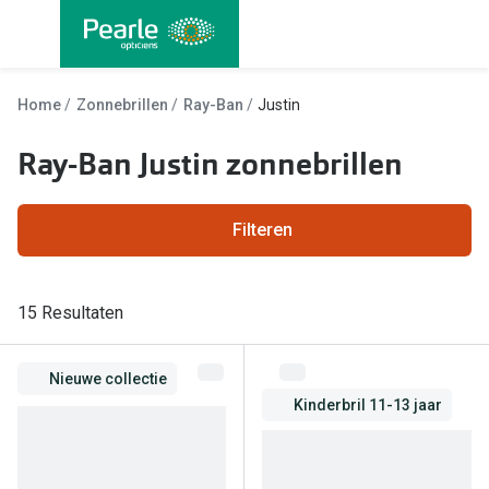
Ga
direct
naar
Alle brillen
Alle cont
de
Home
Zonnebrillen
Ray-Ban
Justin
Damesbrillen
Maandlen
inhoud
Ray-Ban Justin zonnebrillen
Herenbrillen
Daglenze
Kinderbrillen
Multifocal
Filteren
Lenzen met
Soorten brillen
Kleurlenz
15 Resultaten
Bril op sterkte
Nachtlenz
Multifocale bril
Nieuwe collectie
Harde len
Blauw-violet licht bril
Kinderbril 11-13 jaar
Lenzenvlo
Computerbril
Lenzenab