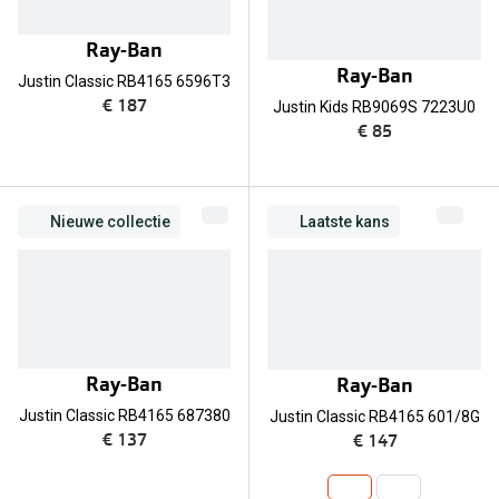
Kant en klare leesbrillen
Lenzen di
Ray-Ban
Brilabonnementen
Ray-Ban
Justin Classic RB4165 6596T3
Acties
Pearle Bril Plan
€ 187
Justin Kids RB9069S 7223U0
€ 85
Pakketkort
Pearle Bril Plan Kids+
Lenzenabo
Acties
Nieuwe collectie
Laatste kans
Start grat
Outlet: tot wel 50% korting!
Bekijk all
3 brillen voor de prijs van 1
Merken
Tot €100 korting op jouw nieuwe bril
iWear
Ray-Ban
Ray-Ban
Bekijk alle brillenacties
Air Optix
Justin Classic RB4165 687380
Justin Classic RB4165 601/8G
Uitgelicht
€ 137
€ 147
Acuvue
Complete bril op sterkte: vanaf €30