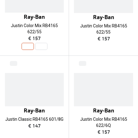
Online hulp & advies
Ray-Ban
Ray-Ban
Online bril kopen in maar 4 stappen
Justin Color Mix RB4165
Justin Color Mix RB4165
622/55
622/55
€ 157
Soorten brillenglazen
€ 157
Bril online passen
Brillentrends
Zorgvergoeding brillen
Meekleurende glazen
Nachtbril
Ray-Ban
Ray-Ban
Alles over brillen
Justin Classic RB4165 601/8G
Justin Color Mix RB4165
€ 147
622/6Q
€ 157