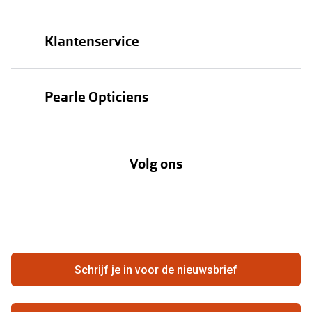
Brillen
Klantenservice
Zonnebrillen
Bestellen
Contactlenzen
Pearle Opticiens
Verzending
Oogmeting
Over Pearle
Annuleer of retourneer een bestelling
Lenzenabonnement
Volg ons
Opticiens
Hier de overeenkomst ontbinden
Merken
Vacatures
Meestgestelde vragen
Zakelijk
Contact
Ondernemen bij Pearle
Zorgvergoeding
Schrijf je in voor de nieuwsbrief
Beste winkelketen
Garanties