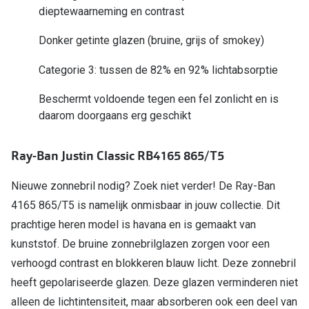
dieptewaarneming en contrast
Online hulp & advies
Donker getinte glazen (bruine, grijs of smokey)
Online bril kopen in maar 4 stappen
Categorie 3: tussen de 82% en 92% lichtabsorptie
Soorten brillenglazen
Beschermt voldoende tegen een fel zonlicht en is
Bril online passen
daarom doorgaans erg geschikt
Brillentrends
Ray-Ban Justin Classic RB4165 865/T5
Zorgvergoeding brillen
Nieuwe zonnebril nodig? Zoek niet verder! De Ray-Ban
Meekleurende glazen
4165 865/T5 is namelijk onmisbaar in jouw collectie. Dit
Nachtbril
prachtige heren model is havana en is gemaakt van
kunststof. De bruine zonnebrilglazen zorgen voor een
Alles over brillen
verhoogd contrast en blokkeren blauw licht. Deze zonnebril
heeft gepolariseerde glazen. Deze glazen verminderen niet
alleen de lichtintensiteit, maar absorberen ook een deel van