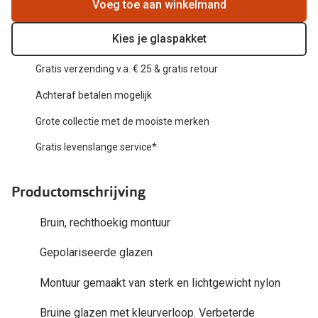
Biofinity
Voeg toe aan winkelmand
Nieuwe collectie
Dailies
Kies je glaspakket
Merken
Precision
Gratis verzending v.a. € 25 & gratis retour
Ray-Ban
Alle lenz
Achteraf betalen mogelijk
DbyD
Grote collectie met de mooiste merken
Online h
Michael Kors
Gratis levenslange service*
Doe de tes
Emporio Armani
Contactle
Productomschrijving
Unofficial
Lenzen op
Bruin, rechthoekig montuur
Oakley
Alles over
Gepolariseerde glazen
Ralph Lauren
Montuur gemaakt van sterk en lichtgewicht nylon
Burberry
Alle brillen merken
Bruine glazen met kleurverloop. Verbeterde