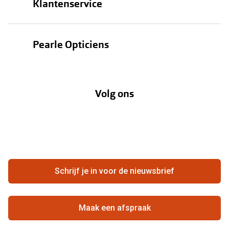
Klantenservice
Zonnebrillen
Bestellen
Contactlenzen
Pearle Opticiens
Verzending
Oogmeting
Over Pearle
Annuleer of retourneer een bestelling
Lenzenabonnement
Volg ons
Opticiens
Hier de overeenkomst ontbinden
Merken
Vacatures
Meestgestelde vragen
Zakelijk
Contact
Ondernemen bij Pearle
Zorgvergoeding
Schrijf je in voor de nieuwsbrief
Beste winkelketen
Garanties
Actievoorwaarden
Maak een afspraak