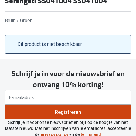
Serengeti SS041004 SS041004
Kant en klare leesbrillen
Lenzen di
Brilabonnementen
Bruin / Groen
Acties
Pearle Bril Plan
Pakketkort
Pearle Bril Plan Kids+
Dit product is niet beschikbaar
Lenzenabo
Acties
Start grat
Outlet: tot wel 50% korting!
Schrijf je in voor de nieuwsbrief en
Bekijk all
3 brillen voor de prijs van 1
ontvang 10% korting!
Merken
Tot €100 korting op jouw nieuwe bril
iWear
Bekijk alle brillenacties
Registreren
Air Optix
Uitgelicht
Schrijf je in voor onze nieuwsbrief en blijf op de hoogte van het
Acuvue
laatste nieuws. Met het inschrijven van je emailadres, accepteer je
Complete bril op sterkte: vanaf €30
de
privacy policy
en de
terms and