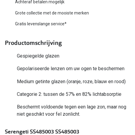
Biofinity
Achteraf betalen mogelijk
Nieuwe collectie
Grote collectie met de mooiste merken
Dailies
Merken
Gratis levenslange service*
Precision
Ray-Ban
Alle lenz
Productomschrijving
DbyD
Online h
Gespiegelde glazen
Michael Kors
Doe de tes
Gepolariseerde lenzen om uw ogen te beschermen
Emporio Armani
Contactle
Medium getinte glazen (oranje, roze, blauw en rood)
Unofficial
Lenzen op
Categorie 2: tussen de 57% en 82% lichtabsorptie
Oakley
Alles over
Beschermt voldoende tegen een lage zon, maar nog
Ralph Lauren
niet geschikt voor fel zonlicht.
Burberry
Serengeti SS485003 SS485003
Alle brillen merken