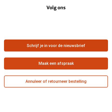
Lenzenabonnement
Volg ons
Opticiens
Hier de overeenkomst ontbinden
Merken
Vacatures
Meestgestelde vragen
Zakelijk
Contact
Ondernemen bij Pearle
Zorgvergoeding
Schrijf je in voor de nieuwsbrief
Beste winkelketen
Garanties
Actievoorwaarden
Maak een afspraak
Annuleer of retourneer bestelling