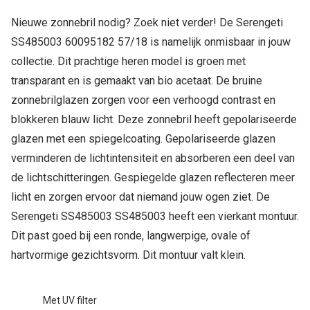
Nieuwe zonnebril nodig? Zoek niet verder! De Serengeti
Online hulp & advies
SS485003 60095182 57/18 is namelijk onmisbaar in jouw
Online bril kopen in maar 4 stappen
collectie. Dit prachtige heren model is groen met
transparant en is gemaakt van bio acetaat. De bruine
Soorten brillenglazen
zonnebrilglazen zorgen voor een verhoogd contrast en
Bril online passen
blokkeren blauw licht. Deze zonnebril heeft gepolariseerde
glazen met een spiegelcoating. Gepolariseerde glazen
Brillentrends
verminderen de lichtintensiteit en absorberen een deel van
Zorgvergoeding brillen
de lichtschitteringen. Gespiegelde glazen reflecteren meer
Meekleurende glazen
licht en zorgen ervoor dat niemand jouw ogen ziet. De
Serengeti SS485003 SS485003 heeft een vierkant montuur.
Nachtbril
Dit past goed bij een ronde, langwerpige, ovale of
Alles over brillen
hartvormige gezichtsvorm. Dit montuur valt klein.
Met UV filter