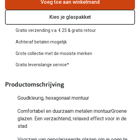
Biofinity
Voeg toe aan winkelmand
Nieuwe collectie
Dailies
Kies je glaspakket
Merken
Precision
Gratis verzending v.a. € 25 & gratis retour
Ray-Ban
Alle lenz
Achteraf betalen mogelijk
DbyD
Grote collectie met de mooiste merken
Online h
Michael Kors
Gratis levenslange service*
Doe de tes
Emporio Armani
Contactle
Productomschrijving
Unofficial
Lenzen op
Goudkleurig, hexagonaal montuur
Oakley
Alles over
Comfortabel en duurzaam metalen montuurGroene
Ralph Lauren
glazen. Een verzachtend, relaxed effect voor in de
Burberry
stad
Alle brillen merken
Voorzien van gepolariseerde glazen om je ogen te