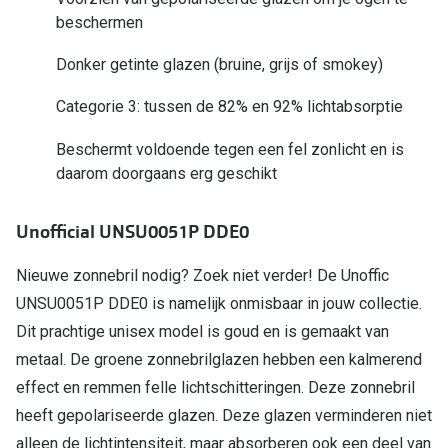
beschermen
Online hulp & advies
Donker getinte glazen (bruine, grijs of smokey)
Online bril kopen in maar 4 stappen
Categorie 3: tussen de 82% en 92% lichtabsorptie
Soorten brillenglazen
Beschermt voldoende tegen een fel zonlicht en is
Bril online passen
daarom doorgaans erg geschikt
Brillentrends
Unofficial UNSU0051P DDE0
Zorgvergoeding brillen
Nieuwe zonnebril nodig? Zoek niet verder! De Unoffic
Meekleurende glazen
UNSU0051P DDE0 is namelijk onmisbaar in jouw collectie.
Nachtbril
Dit prachtige unisex model is goud en is gemaakt van
metaal. De groene zonnebrilglazen hebben een kalmerend
Alles over brillen
effect en remmen felle lichtschitteringen. Deze zonnebril
heeft gepolariseerde glazen. Deze glazen verminderen niet
alleen de lichtintensiteit, maar absorberen ook een deel van