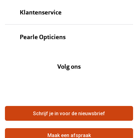
Brillen
Klantenservice
Zonnebrillen
Bestellen
Contactlenzen
Pearle Opticiens
Verzending
Oogmeting
Over Pearle
Annuleer of retourneer een bestelling
Lenzenabonnement
Volg ons
Opticiens
Hier de overeenkomst ontbinden
Merken
Vacatures
Meestgestelde vragen
Zakelijk
Contact
Ondernemen bij Pearle
Zorgvergoeding
Schrijf je in voor de nieuwsbrief
Beste winkelketen
Garanties
Actievoorwaarden
Maak een afspraak