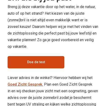
Kant en klare leesbrillen
Breng jij deze vakantie door op het water, in de natuur,
Lenzen di
Brilabonnementen
auto of op het strand? Het kiezen van de juiste
Acties
(zonne)bril is niet altijd even makkelijk want er is
Pearle Bril Plan
zoveel keuze! Daarom helpen wij je met het vinden van
Pakketkort
Pearle Bril Plan Kids+
de zichtoplossing die perfect past bij jouw leefstijl en
Lenzenabo
vakantie plannen! Zo ga je goed voorbereid en veilig
Acties
op vakantie.
Start grat
Outlet: tot wel 50% korting!
Bekijk all
Doe de test
3 brillen voor de prijs van 1
Merken
Tot €100 korting op jouw nieuwe bril
Liever advies in de winkel? Hiervoor hebben wij het
iWear
Bekijk alle brillenacties
Goed Zicht Gesprek.
Plan een Goed Zicht Gesprek
Air Optix
in en wij checken jouw zicht met een oogmeting, geven
Uitgelicht
Acuvue
advies over de juiste zonnebril zodat je beschermt
Complete bril op sterkte: vanaf €30
bent tegen UV straling en kijken welke zichtoplossing