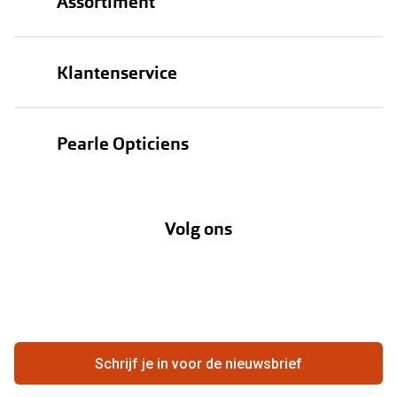
Assortiment
Brillen
Klantenservice
Zonnebrillen
Bestellen
Contactlenzen
Pearle Opticiens
Verzending
Oogmeting
Over Pearle
Annuleer of retourneer een bestelling
Lenzenabonnement
Volg ons
Opticiens
Hier de overeenkomst ontbinden
Merken
Vacatures
Meestgestelde vragen
Zakelijk
Contact
Ondernemen bij Pearle
Zorgvergoeding
Schrijf je in voor de nieuwsbrief
Beste winkelketen
Garanties