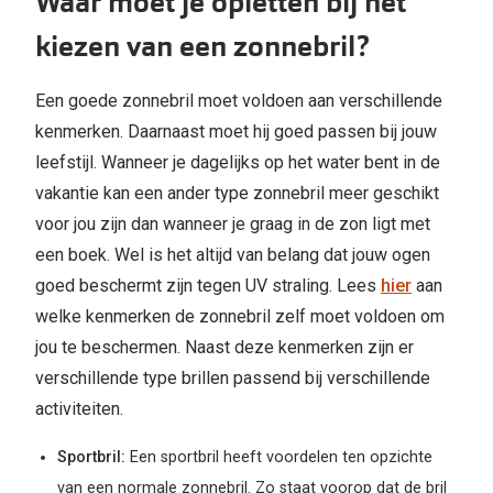
Waar moet je opletten bij het
kiezen van een zonnebril?
Online hulp & advies
Online bril kopen in maar 4 stappen
Een goede zonnebril moet voldoen aan verschillende
kenmerken. Daarnaast moet hij goed passen bij jouw
Soorten brillenglazen
leefstijl. Wanneer je dagelijks op het water bent in de
Bril online passen
vakantie kan een ander type zonnebril meer geschikt
voor jou zijn dan wanneer je graag in de zon ligt met
Brillentrends
een boek. Wel is het altijd van belang dat jouw ogen
Zorgvergoeding brillen
goed beschermt zijn tegen UV straling. Lees
hier
aan
Meekleurende glazen
welke kenmerken de zonnebril zelf moet voldoen om
jou te beschermen. Naast deze kenmerken zijn er
Nachtbril
verschillende type brillen passend bij verschillende
Alles over brillen
activiteiten.
Sportbril:
Een sportbril heeft voordelen ten opzichte
van een normale zonnebril. Zo staat voorop dat de bril