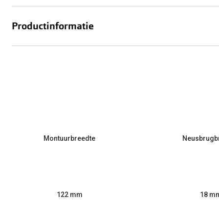
Productinformatie
Montuurbreedte
Neusbrugb
122 mm
18 m