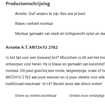
Start gratis met het dragen van lenzen
Productomschrijving
Kant en klare leesbrillen
Gepolariseerde zonnebril
Gebruiksaanwijzingen
Biofinity
Ray-Ban Icons
Lenzen direct herbestellen
Overzetzonnebril
Pearle: Beste Optiekketen!
Dailies
Arnette. Durf anders te zijn. Ben wie je bent
Complete bril op 
Precision1
Nieuwe collectie
Blauw, vierkant montuur
Alle lenzen merk
Montuur gemaakt van sterk en lichtgewicht nylon en d
Arnette A.T. AN7241U 2762
Is het tijd voor een (nieuwe) bril? Misschien is dit wel het mo
ontworpen voor heren. Hij is blauw en gemaakt van kunststo
montuur. Dit past goed bij een ronde, langwerpige, ovale of 
AN7241U 2762 aan jouw wensen en is jouw sterkte voor enk
multifocaal maximaal -4/+4? Bestel deze dan direct online!
Online op sterkte bestelbaar
Ontdek onze veelzijdige