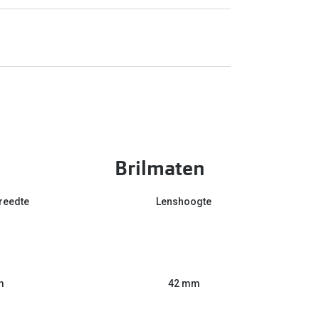
Brilmaten
reedte
Lenshoogte
m
42 mm