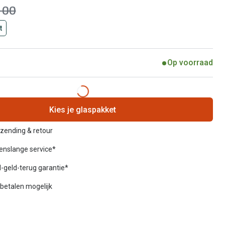
s:
100
t
Op voorraad
Kies je glaspakket
rzending & retour
venslange service*
-geld-terug garantie*
betalen mogelijk