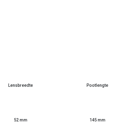
Lensbreedte
Pootlengte
52 mm
145 mm