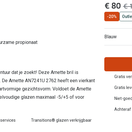
nu:
€ 80
wa
€ 
Inloggen mijn account
-20%
Outle
sterkte: vanaf €30
20-20-2 regel
en
Blog: meer informatie & tips
Blauw
uurzame propionaat
ntuur dat je zoekt! Deze Arnette bril is
Gratis ve
f. De Arnette AN7241U 2762 heeft een vierkant
Gratis le
hartvormige gezichtsvorm. Voldoet de Arnette
elvoudige glazen maximaal -5/+5 of voor
Niet-goed
Achteraf 
 services
Transitions® glazen verkrijgbaar