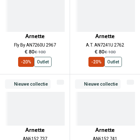
Arnette
Arnette
Fly By AN7260U 2967
A.T. AN7241U 2762
nu:
nu:
€ 80
€ 80
was:
was:
€ 100
€ 100
-20%
Outlet
-20%
Outlet
Nieuwe collectie
Nieuwe collectie
Arnette
Arnette
AN6152 737
AN6152 741