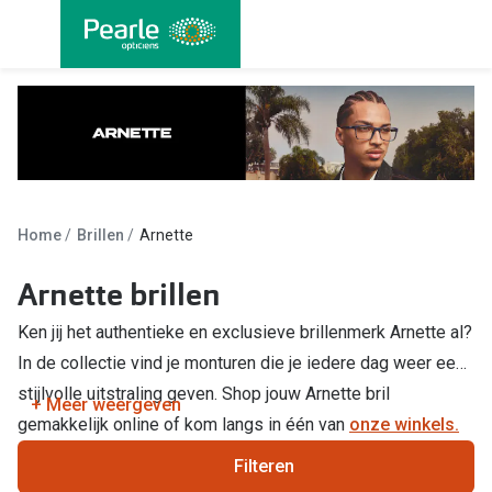
Ga
direct
naar
Alle brillen
Alle cont
de
Damesbrillen
Maandlen
inhoud
Herenbrillen
Daglenze
Kinderbrillen
Multifocal
Home
Brillen
Arnette
Lenzen met
Soorten brillen
Arnette brillen
Kleurlenz
Bril op sterkte
Ken jij het authentieke en exclusieve brillenmerk Arnette al?
Nachtlenz
Multifocale bril
In de collectie vind je monturen die je iedere dag weer een
Harde len
stijlvolle uitstraling geven. Shop jouw Arnette bril
Blauw-violet licht bril
+ Meer weergeven
gemakkelijk online of kom langs in één van
onze winkels.
Lenzenvlo
Computerbril
Filteren
Lenzenab