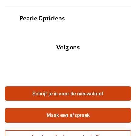
Bestellen
Contactlenzen
Pearle Opticiens
Verzending
Oogmeting
Over Pearle
Annuleer of retourneer een bestelling
Lenzenabonnement
Volg ons
Opticiens
Hier de overeenkomst ontbinden
Merken
Vacatures
Meestgestelde vragen
Zakelijk
Contact
Ondernemen bij Pearle
Zorgvergoeding
Schrijf je in voor de nieuwsbrief
Beste winkelketen
Garanties
Actievoorwaarden
Maak een afspraak