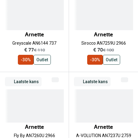
Biofinity
Nieuwe collectie
Dailies
Merken
Precision
Arnette
Arnette
Ray-Ban
Alle lenz
Greyscale AN6144 737
Sirocco AN7259U 2966
nu:
nu:
€ 77
DbyD
€ 70
was:
was:
€ 110
€ 100
Online h
-30%
Outlet
-30%
Outlet
Michael Kors
Doe de tes
Emporio Armani
Contactle
Laatste kans
Laatste kans
Unofficial
Lenzen op
Oakley
Alles over
Ralph Lauren
Burberry
Arnette
Arnette
Alle brillen merken
Fly By AN7260U 2966
A-VOLUTION AN7237U 2759