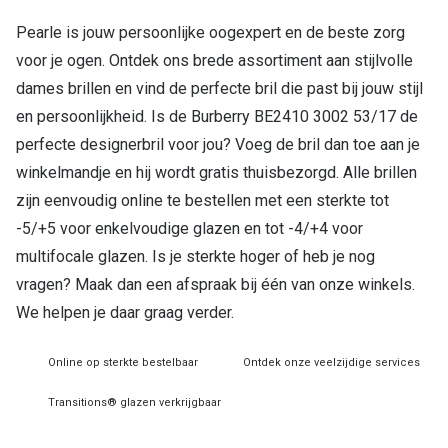
Pearle is jouw persoonlijke oogexpert en de beste zorg
Online hulp & advies
voor je ogen. Ontdek ons brede assortiment aan stijlvolle
Online bril kopen in maar 4 stappen
dames brillen en vind de perfecte bril die past bij jouw stijl
en persoonlijkheid. Is de Burberry BE2410 3002 53/17 de
Soorten brillenglazen
perfecte designerbril voor jou? Voeg de bril dan toe aan je
Bril online passen
winkelmandje en hij wordt gratis thuisbezorgd. Alle brillen
zijn eenvoudig online te bestellen met een sterkte tot
Brillentrends
-5/+5 voor enkelvoudige glazen en tot -4/+4 voor
Zorgvergoeding brillen
multifocale glazen. Is je sterkte hoger of heb je nog
vragen? Maak dan een afspraak bij één van onze winkels.
Meekleurende glazen
We helpen je daar graag verder.
Nachtbril
Alles over brillen
Online op sterkte bestelbaar
Ontdek onze veelzijdige services
Transitions® glazen verkrijgbaar