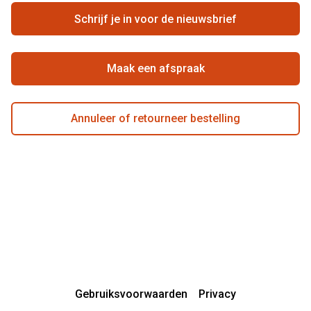
Ondernemen bij Pearle
Zorgvergoeding
Schrijf je in voor de nieuwsbrief
Beste winkelketen
Garanties
Actievoorwaarden
Maak een afspraak
Annuleer of retourneer bestelling
Gebruiksvoorwaarden
Privacy