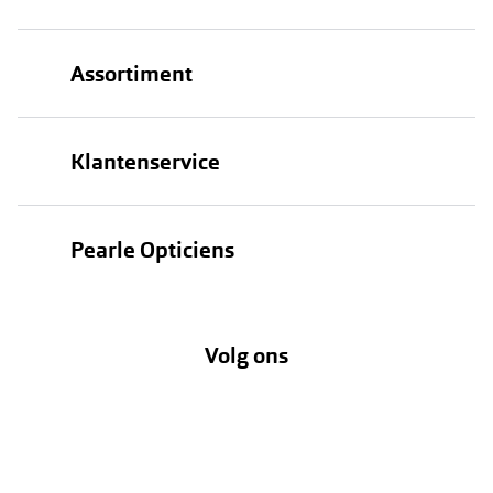
Assortiment
Brillen
Klantenservice
Zonnebrillen
Bestellen
Contactlenzen
Pearle Opticiens
Verzending
Oogmeting
Over Pearle
Annuleer of retourneer een bestelling
Lenzenabonnement
Volg ons
Opticiens
Hier de overeenkomst ontbinden
Merken
Vacatures
Meestgestelde vragen
Zakelijk
Contact