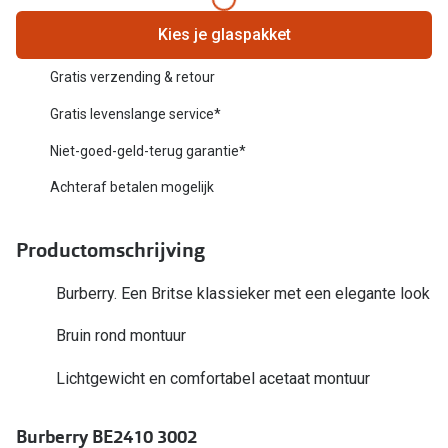
Biofinity
Nieuwe collectie
Kies je glaspakket
Dailies
Merken
Gratis verzending & retour
Precision
Gratis levenslange service*
Ray-Ban
Alle lenz
Niet-goed-geld-terug garantie*
DbyD
Online h
Achteraf betalen mogelijk
Michael Kors
Doe de tes
Emporio Armani
Productomschrijving
Contactle
Unofficial
Burberry. Een Britse klassieker met een elegante look
Lenzen op
Oakley
Bruin rond montuur
Alles over
Ralph Lauren
Lichtgewicht en comfortabel acetaat montuur
Burberry
Burberry BE2410 3002
Alle brillen merken