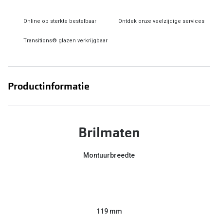
Online hulp & advies
Online op sterkte bestelbaar
Ontdek onze veelzijdige services
Online bril kopen in maar 4 stappen
Transitions® glazen verkrijgbaar
Soorten brillenglazen
Bril online passen
Productinformatie
Brillentrends
Zorgvergoeding brillen
Brilmaten
Meekleurende glazen
Montuurbreedte
Nachtbril
Alles over brillen
119 mm