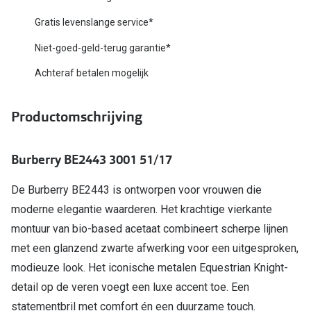
Biofinity
Nieuwe collectie
Gratis levenslange service*
Dailies
Niet-goed-geld-terug garantie*
Merken
Precision
Achteraf betalen mogelijk
Ray-Ban
Alle lenz
DbyD
Productomschrijving
Online h
Michael Kors
Doe de tes
Burberry BE2443 3001 51/17
Emporio Armani
Contactle
De Burberry BE2443 is ontworpen voor vrouwen die
Unofficial
Lenzen op
moderne elegantie waarderen. Het krachtige vierkante
Oakley
montuur van bio-based acetaat combineert scherpe lijnen
Alles over
met een glanzend zwarte afwerking voor een uitgesproken,
Ralph Lauren
modieuze look. Het iconische metalen Equestrian Knight-
Burberry
detail op de veren voegt een luxe accent toe. Een
Alle brillen merken
statementbril met comfort én een duurzame touch.