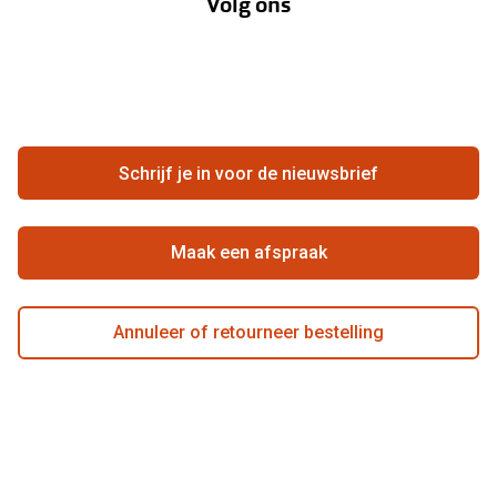
Volg ons
Opticiens
Hier de overeenkomst ontbinden
Merken
Vacatures
Meestgestelde vragen
Zakelijk
Contact
Ondernemen bij Pearle
Zorgvergoeding
Schrijf je in voor de nieuwsbrief
Beste winkelketen
Garanties
Actievoorwaarden
Maak een afspraak
Annuleer of retourneer bestelling