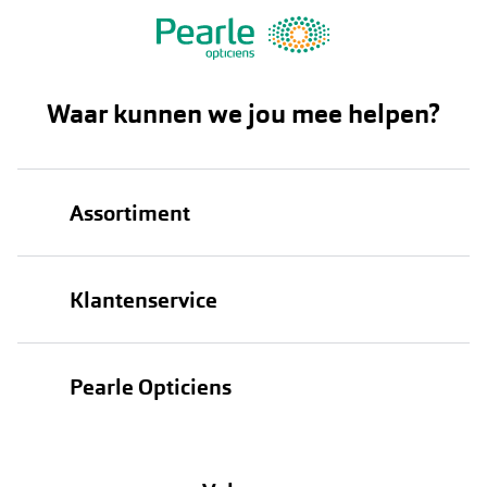
Waar kunnen we jou mee helpen?
Assortiment
Brillen
Klantenservice
Zonnebrillen
Bestellen
Contactlenzen
Pearle Opticiens
Verzending
Oogmeting
Over Pearle
Annuleer of retourneer een bestelling
Lenzenabonnement