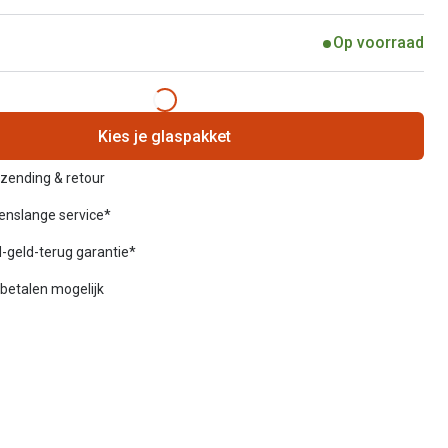
Op voorraad
Kies je glaspakket
rzending & retour
venslange service*
-geld-terug garantie*
betalen mogelijk