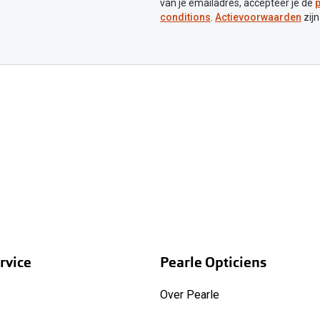
van je emailadres, accepteer je de
p
conditions
.
Actievoorwaarden
zijn
rvice
Pearle Opticiens
Over Pearle