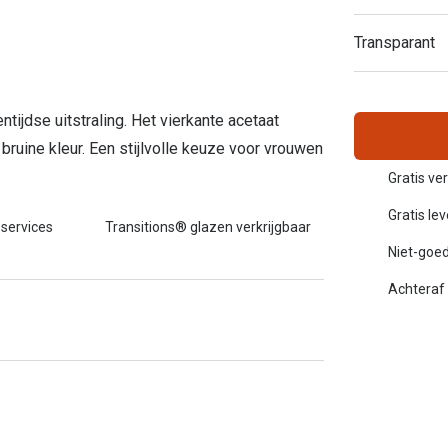
Inloggen mijn account
Transparant
sterkte: vanaf €30
20-20-2 regel
en
Blog: meer informatie & tips
ijdse uitstraling. Het vierkante acetaat
bruine kleur. Een stijlvolle keuze voor vrouwen
Gratis ve
Gratis le
 services
Transitions® glazen verkrijgbaar
Niet-goed
Achteraf 