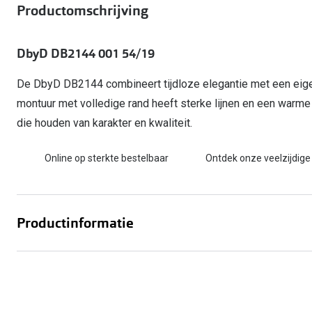
Start gratis met het dragen van lenzen
Productomschrijving
Kant en klare leesbrillen
Gepolariseerde zonnebril
Gebruiksaanwijzingen
Biofinity
Ray-Ban Icons
Lenzen direct herbestellen
Overzetzonnebril
Pearle: Beste Optiekketen!
Dailies
Complete bril op 
DbyD DB2144 001 54/19
Precision1
Nieuwe collectie
Alle lenzen merk
De DbyD DB2144 combineert tijdloze elegantie met een eigent
montuur met volledige rand heeft sterke lijnen en een warme 
die houden van karakter en kwaliteit.
Online op sterkte bestelbaar
Ontdek onze veelzijdige
Productinformatie