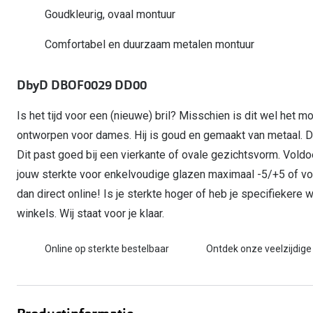
Start gratis met het dragen van lenzen
Goudkleurig, ovaal montuur
Kant en klare leesbrillen
Gepolariseerde zonnebril
Gebruiksaanwijzingen
Biofinity
Ray-Ban Icons
Lenzen direct herbestellen
Overzetzonnebril
Pearle: Beste Optiekketen!
Dailies
Complete bril op 
Comfortabel en duurzaam metalen montuur
Precision1
Nieuwe collectie
Alle lenzen merk
DbyD DBOF0029 DD00
Is het tijd voor een (nieuwe) bril? Misschien is dit wel het m
ontworpen voor dames. Hij is goud en gemaakt van metaal.
Dit past goed bij een vierkante of ovale gezichtsvorm. Vo
jouw sterkte voor enkelvoudige glazen maximaal -5/+5 of vo
dan direct online! Is je sterkte hoger of heb je specifieker
winkels. Wij staat voor je klaar.
Online op sterkte bestelbaar
Ontdek onze veelzijdige