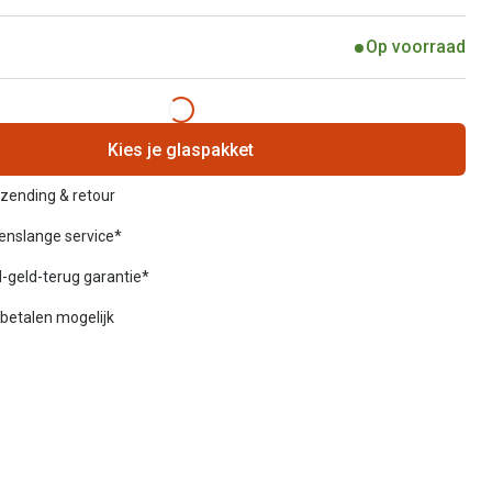
Op voorraad
Kies je glaspakket
rzending & retour
venslange service*
-geld-terug garantie*
betalen mogelijk