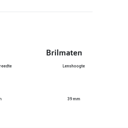
Brilmaten
reedte
Lenshoogte
m
39 mm