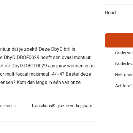
Inloggen mijn account
Goud
sterkte: vanaf €30
20-20-2 regel
en
Blog: meer informatie & tips
ontuur dat je zoekt! Deze DbyD bril is
Gratis ve
 De DbyD DBOF0029 heeft een ovaal montuur.
Gratis le
ldoet de DbyD DBOF0029 aan jouw wensen en is
or multifocaal maximaal -4/+4? Bestel deze
Niet-goed
e wensen? Kom dan langs in één van onze
Achteraf 
 services
Transitions® glazen verkrijgbaar