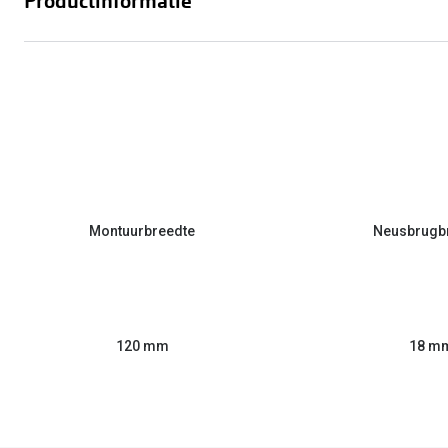
Productinformatie
Montuurbreedte
Neusbrugb
120 mm
18 m