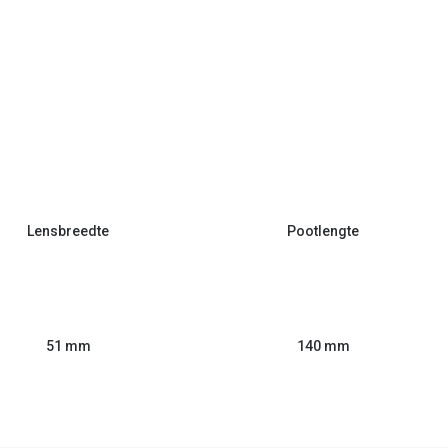
Lensbreedte
Pootlengte
51 mm
140 mm