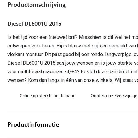
Start gratis met het dragen van lenzen
Productomschrijving
Kant en klare leesbrillen
Gepolariseerde zonnebril
Gebruiksaanwijzingen
Biofinity
Ray-Ban Icons
Lenzen direct herbestellen
Overzetzonnebril
Pearle: Beste Optiekketen!
Dailies
Complete bril op 
Diesel DL6001U 2015
Precision1
Nieuwe collectie
Alle lenzen merk
Is het tijd voor een (nieuwe) bril? Misschien is dit wel het mo
ontworpen voor heren. Hij is blauw met grijs en gemaakt va
vierkant montuur. Dit past goed bij een ronde, langwerpige, 
Diesel DL6001U 2015 aan jouw wensen en is jouw sterkte v
voor multifocaal maximaal -4/+4? Bestel deze dan direct onli
wensen? Kom dan langs in één van onze winkels. Wij staat voo
Online op sterkte bestelbaar
Ontdek onze veelzijdige
Productinformatie