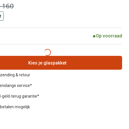
as:
 160
t
Op voorraad
Kies je glaspakket
rzending & retour
venslange service*
-geld-terug garantie*
betalen mogelijk