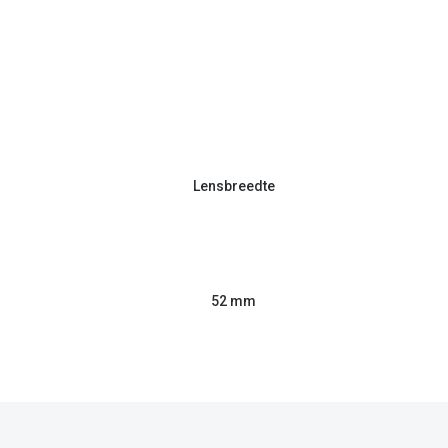
Lensbreedte
52 mm