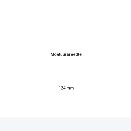
Montuurbreedte
124 mm