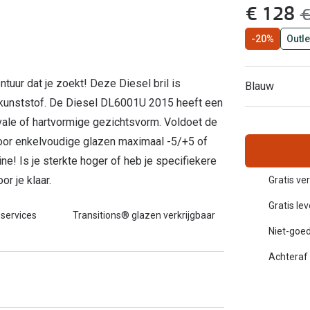
nu:
€ 128
w
€
Inloggen mijn account
-20%
Outle
sterkte: vanaf €30
20-20-2 regel
en
Blog: meer informatie & tips
ntuur dat je zoekt! Deze Diesel bril is
Blauw
n kunststof. De Diesel DL6001U 2015 heeft een
ovale of hartvormige gezichtsvorm. Voldoet de
oor enkelvoudige glazen maximaal -5/+5 of
ne! Is je sterkte hoger of heb je specifiekere
r je klaar.
Gratis ve
Gratis le
 services
Transitions® glazen verkrijgbaar
Niet-goed
Achteraf 