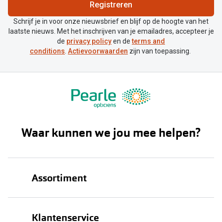
Biofinity
Registreren
Nieuwe collectie
Dailies
Schrijf je in voor onze nieuwsbrief en blijf op de hoogte van het
laatste nieuws. Met het inschrijven van je emailadres, accepteer je
Merken
Precision
de
privacy policy
en de
terms and
conditions
.
Actievoorwaarden
zijn van toepassing.
Ray-Ban
Alle lenz
DbyD
Online h
Michael Kors
Doe de tes
Emporio Armani
Contactle
Waar kunnen we jou mee helpen?
Unofficial
Lenzen op
Oakley
Alles over
Assortiment
Ralph Lauren
Burberry
Brillen
Klantenservice
Alle brillen merken