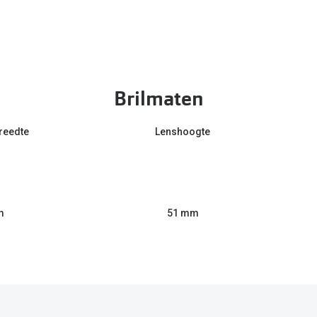
Brilmaten
reedte
Lenshoogte
m
51 mm