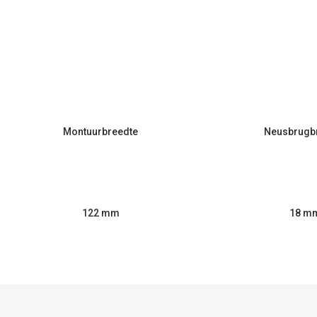
Montuurbreedte
Neusbrugb
122 mm
18 m