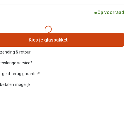
Op voorraad
Kies je glaspakket
rzending & retour
venslange service*
-geld-terug garantie*
betalen mogelijk