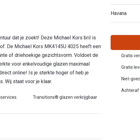
Inloggen mijn account
Havana
sterkte: vanaf €30
20-20-2 regel
en
Blog: meer informatie & tips
ontuur dat je zoekt! Deze Michael Kors bril is
stof. De Michael Kors MK4145U 4025 heeft een
kante of driehoekige gezichtsvorm. Voldoet de
Gratis ve
rkte voor enkelvoudige glazen maximaal
Gratis le
ect online! Is je sterkte hoger of heb je
Niet-goed
Wij staat voor je klaar.
Achteraf 
 services
Transitions® glazen verkrijgbaar