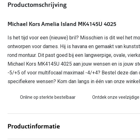
Start gratis met het dragen van lenzen
Productomschrijving
Kant en klare leesbrillen
Gepolariseerde zonnebril
Gebruiksaanwijzingen
Biofinity
Ray-Ban Icons
Lenzen direct herbestellen
Overzetzonnebril
Pearle: Beste Optiekketen!
Dailies
Complete bril op 
Michael Kors Amelia Island MK4145U 4025
Precision1
Nieuwe collectie
Alle lenzen merk
Is het tijd voor een (nieuwe) bril? Misschien is dit wel het m
ontworpen voor dames. Hij is havana en gemaakt van kunst
rond montuur. Dit past goed bij een langwerpige, ovale, vier
Michael Kors MK4145U 4025 aan jouw wensen en is jouw ste
-5/+5 of voor multifocaal maximaal -4/+4? Bestel deze dan dir
specifiekere wensen? Kom dan langs in één van onze winkels. 
Online op sterkte bestelbaar
Ontdek onze veelzijdige
Productinformatie