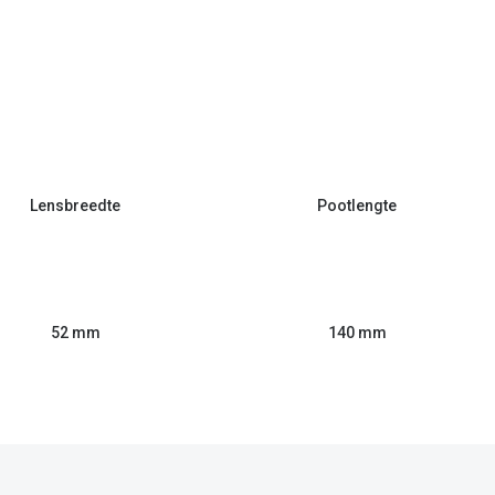
Lensbreedte
Pootlengte
52 mm
140 mm