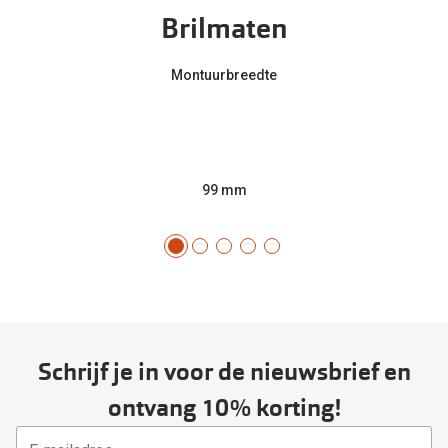
Brilmaten
Online hulp & advies
Montuurbreedte
Online bril kopen in maar 4 stappen
Soorten brillenglazen
Bril online passen
99 mm
Brillentrends
Zorgvergoeding brillen
Meekleurende glazen
Nachtbril
Alles over brillen
Schrijf je in voor de nieuwsbrief en
ontvang 10% korting!