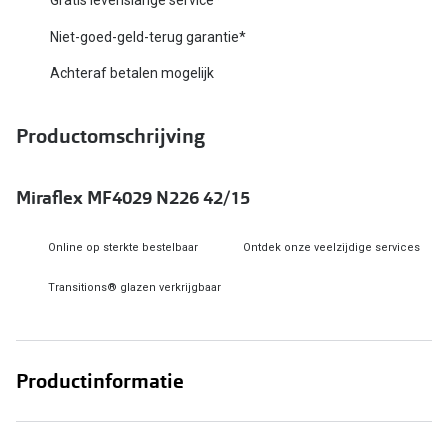
Biofinity
Nieuwe collectie
Niet-goed-geld-terug garantie*
Dailies
Achteraf betalen mogelijk
Merken
Precision
Ray-Ban
Alle lenz
Productomschrijving
DbyD
Online h
Miraflex MF4029 N226 42/15
Michael Kors
Doe de tes
Emporio Armani
Online op sterkte bestelbaar
Ontdek onze veelzijdige services
Contactle
Unofficial
Transitions® glazen verkrijgbaar
Lenzen op
Oakley
Alles over
Ralph Lauren
Productinformatie
Burberry
Alle brillen merken