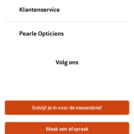
Brillen
Klantenservice
Zonnebrillen
Bestellen
Contactlenzen
Pearle Opticiens
Verzending
Oogmeting
Over Pearle
Annuleer of retourneer een bestelling
Lenzenabonnement
Volg ons
Opticiens
Hier de overeenkomst ontbinden
Merken
Vacatures
Meestgestelde vragen
Zakelijk
Contact
Ondernemen bij Pearle
Zorgvergoeding
Schrijf je in voor de nieuwsbrief
Beste winkelketen
Garanties
Actievoorwaarden
Maak een afspraak