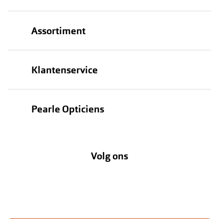
Assortiment
Brillen
Klantenservice
Zonnebrillen
Bestellen
Contactlenzen
Pearle Opticiens
Verzending
Oogmeting
Over Pearle
Annuleer of retourneer een bestelling
Lenzenabonnement
Volg ons
Opticiens
Hier de overeenkomst ontbinden
Merken
Vacatures
Meestgestelde vragen
Zakelijk
Contact