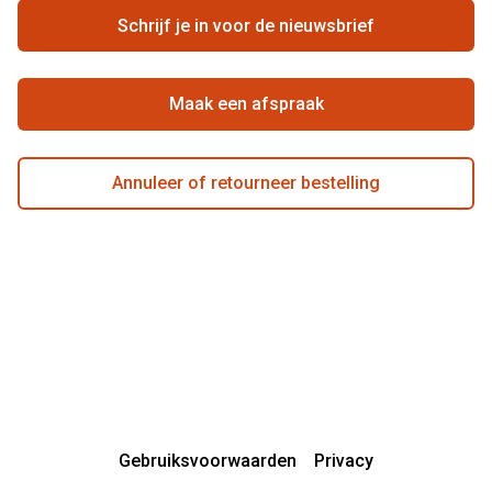
Ondernemen bij Pearle
Zorgvergoeding
Schrijf je in voor de nieuwsbrief
Beste winkelketen
Garanties
Actievoorwaarden
Maak een afspraak
Annuleer of retourneer bestelling
Gebruiksvoorwaarden
Privacy