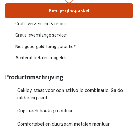
Biofinity
Nieuwe collectie
Kies je glaspakket
Dailies
Merken
Gratis verzending & retour
Precision
Gratis levenslange service*
Ray-Ban
Alle lenz
Niet-goed-geld-terug garantie*
DbyD
Online h
Achteraf betalen mogelijk
Michael Kors
Doe de tes
Emporio Armani
Productomschrijving
Contactle
Unofficial
Oakley staat voor een stijlvolle combinatie. Ga de
Lenzen op
uitdaging aan!
Oakley
Alles over
Grijs, rechthoekig montuur
Ralph Lauren
Burberry
Comfortabel en duurzaam metalen montuur
Alle brillen merken