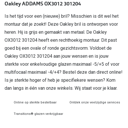
Oakley ADDAMS OX3012 301204
Online hulp & advies
Is het tijd voor een (nieuwe) bril? Misschien is dit wel het
montuur dat je zoekt! Deze Oakley bril is ontworpen voor
Online bril kopen in maar 4 stappen
heren. Hij is grijs en gemaakt van metaal. De Oakley
Soorten brillenglazen
OX3012 301204 heeft een rechthoekig montuur. Dit past
Bril online passen
goed bij een ovale of ronde gezichtsvorm. Voldoet de
Oakley OX3012 301204 aan jouw wensen en is jouw
Brillentrends
sterkte voor enkelvoudige glazen maximaal -5/+5 of voor
Zorgvergoeding brillen
multifocaal maximaal -4/+4? Bestel deze dan direct online!
Is je sterkte hoger of heb je specifiekere wensen? Kom
Meekleurende glazen
dan langs in één van onze winkels. Wij staat voor je klaar.
Nachtbril
Online op sterkte bestelbaar
Ontdek onze veelzijdige services
Alles over brillen
Transitions® glazen verkrijgbaar