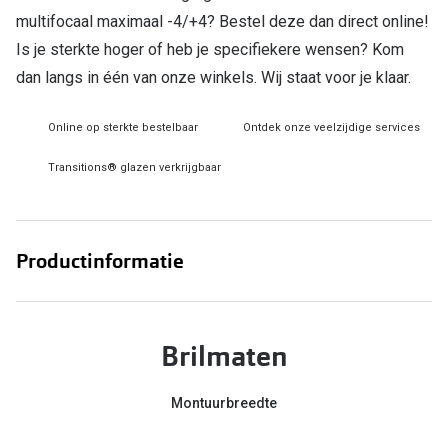
multifocaal maximaal -4/+4? Bestel deze dan direct online!
Online hulp & advies
Is je sterkte hoger of heb je specifiekere wensen? Kom
dan langs in één van onze winkels. Wij staat voor je klaar.
Online bril kopen in maar 4 stappen
Soorten brillenglazen
Online op sterkte bestelbaar
Ontdek onze veelzijdige services
Bril online passen
Transitions® glazen verkrijgbaar
Brillentrends
Zorgvergoeding brillen
Productinformatie
Meekleurende glazen
Nachtbril
Brilmaten
Alles over brillen
Montuurbreedte