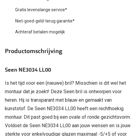
Biofinity
Nieuwe collectie
Gratis levenslange service*
Dailies
Niet-goed-geld-terug garantie*
Merken
Precision
Achteraf betalen mogelijk
Ray-Ban
Alle lenz
DbyD
Productomschrijving
Online h
Michael Kors
Doe de tes
Seen NE3034 LL00
Emporio Armani
Contactle
Is het tijd voor een (nieuwe) bril? Misschien is dit wel het
Unofficial
Lenzen op
montuur dat je zoekt! Deze Seen bril is ontworpen voor
Oakley
heren. Hij is transparant met blauw en gemaakt van
Alles over
kunststof. De Seen NE3034 LL00 heeft een rechthoekig
Ralph Lauren
montuur. Dit past goed bij een ovale of ronde gezichtsvorm.
Burberry
Voldoet de Seen NE3034 LL00 aan jouw wensen en is jouw
Alle brillen merken
sterkte voor enkelvoudige glazen maximaal -5/+5 of voor