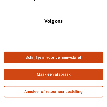
Verzending
Oogmeting
Over Pearle
Annuleer of retourneer een bestelling
Lenzenabonnement
Volg ons
Opticiens
Hier de overeenkomst ontbinden
Merken
Vacatures
Meestgestelde vragen
Zakelijk
Contact
Ondernemen bij Pearle
Zorgvergoeding
Schrijf je in voor de nieuwsbrief
Beste winkelketen
Garanties
Actievoorwaarden
Maak een afspraak
Annuleer of retourneer bestelling