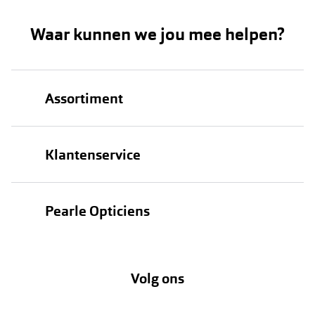
Waar kunnen we jou mee helpen?
Assortiment
Brillen
Klantenservice
Zonnebrillen
Bestellen
Contactlenzen
Pearle Opticiens
Verzending
Oogmeting
Over Pearle
Annuleer of retourneer een bestelling
Lenzenabonnement
Volg ons
Opticiens
Hier de overeenkomst ontbinden
Merken
Vacatures