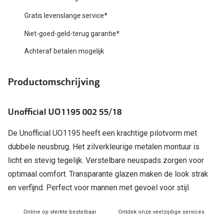
Biofinity
Nieuwe collectie
Gratis levenslange service*
Dailies
Niet-goed-geld-terug garantie*
Merken
Precision
Achteraf betalen mogelijk
Ray-Ban
Alle lenz
DbyD
Productomschrijving
Online h
Michael Kors
Doe de tes
Unofficial UO1195 002 55/18
Emporio Armani
Contactle
De Unofficial UO1195 heeft een krachtige pilotvorm met
Unofficial
Lenzen op
dubbele neusbrug. Het zilverkleurige metalen montuur is
Oakley
licht en stevig tegelijk. Verstelbare neuspads zorgen voor
Alles over
optimaal comfort. Transparante glazen maken de look strak
Ralph Lauren
en verfijnd. Perfect voor mannen met gevoel voor stijl.
Burberry
Online op sterkte bestelbaar
Ontdek onze veelzijdige services
Alle brillen merken