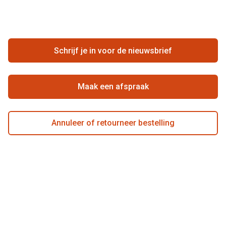
Meestgestelde vragen
Zakelijk
Contact
Ondernemen bij Pearle
Zorgvergoeding
Schrijf je in voor de nieuwsbrief
Beste winkelketen
Garanties
Actievoorwaarden
Maak een afspraak
Annuleer of retourneer bestelling