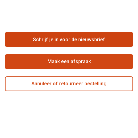
Vacatures
Meestgestelde vragen
Zakelijk
Contact
Ondernemen bij Pearle
Zorgvergoeding
Schrijf je in voor de nieuwsbrief
Beste winkelketen
Garanties
Actievoorwaarden
Maak een afspraak
Annuleer of retourneer bestelling