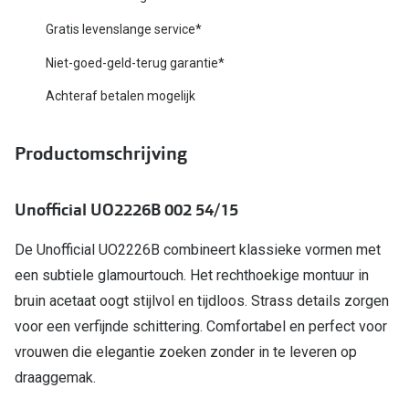
Biofinity
Nieuwe collectie
Gratis levenslange service*
Dailies
Niet-goed-geld-terug garantie*
Merken
Precision
Achteraf betalen mogelijk
Ray-Ban
Alle lenz
DbyD
Productomschrijving
Online h
Michael Kors
Doe de tes
Unofficial UO2226B 002 54/15
Emporio Armani
Contactle
De Unofficial UO2226B combineert klassieke vormen met
Unofficial
Lenzen op
een subtiele glamourtouch. Het rechthoekige montuur in
Oakley
bruin acetaat oogt stijlvol en tijdloos. Strass details zorgen
Alles over
voor een verfijnde schittering. Comfortabel en perfect voor
Ralph Lauren
vrouwen die elegantie zoeken zonder in te leveren op
Burberry
draaggemak.
Alle brillen merken