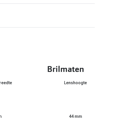
Brilmaten
reedte
Lenshoogte
m
44 mm