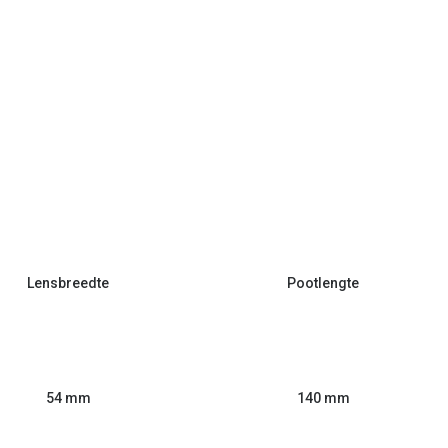
Lensbreedte
Pootlengte
54 mm
140 mm