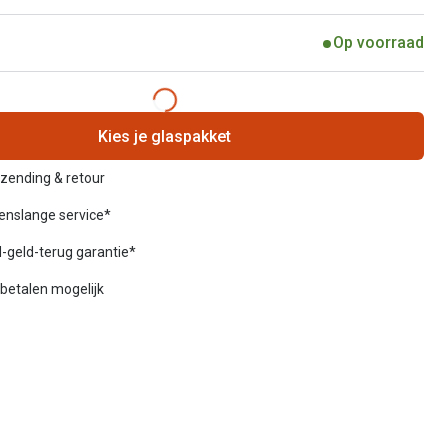
Op voorraad
Kies je glaspakket
rzending & retour
venslange service*
-geld-terug garantie*
betalen mogelijk