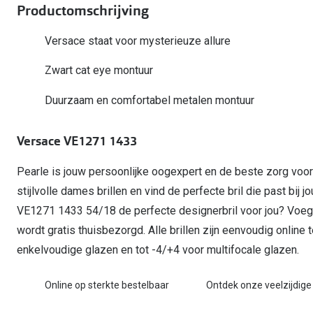
Start gratis met het dragen van lenzen
Productomschrijving
Kant en klare leesbrillen
Gepolariseerde zonnebril
Gebruiksaanwijzingen
Biofinity
Ray-Ban Icons
Lenzen direct herbestellen
Overzetzonnebril
Pearle: Beste Optiekketen!
Dailies
Versace staat voor mysterieuze allure
Complete bril op 
Precision1
Nieuwe collectie
Zwart cat eye montuur
Alle lenzen merk
Duurzaam en comfortabel metalen montuur
Versace VE1271 1433
Pearle is jouw persoonlijke oogexpert en de beste zorg voo
stijlvolle dames brillen en vind de perfecte bril die past bij j
VE1271 1433 54/18 de perfecte designerbril voor jou? Voeg d
wordt gratis thuisbezorgd. Alle brillen zijn eenvoudig online 
enkelvoudige glazen en tot -4/+4 voor multifocale glazen.
Online op sterkte bestelbaar
Ontdek onze veelzijdige