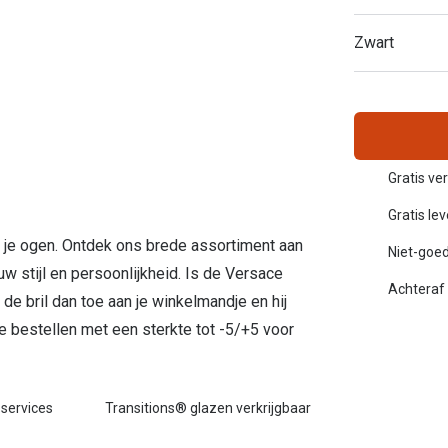
Inloggen mijn account
Zwart
sterkte: vanaf €30
20-20-2 regel
en
Blog: meer informatie & tips
Gratis ve
Gratis le
r je ogen. Ontdek ons brede assortiment aan
Niet-goed
ouw stijl en persoonlijkheid. Is de Versace
Achteraf 
e bril dan toe aan je winkelmandje en hij
te bestellen met een sterkte tot -5/+5 voor
 services
Transitions® glazen verkrijgbaar