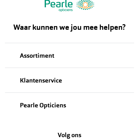
Waar kunnen we jou mee helpen?
Assortiment
Brillen
Klantenservice
Zonnebrillen
Bestellen
Contactlenzen
Pearle Opticiens
Verzending
Oogmeting
Over Pearle
Annuleer of retourneer een bestelling
Lenzenabonnement
Volg ons
Opticiens
Hier de overeenkomst ontbinden