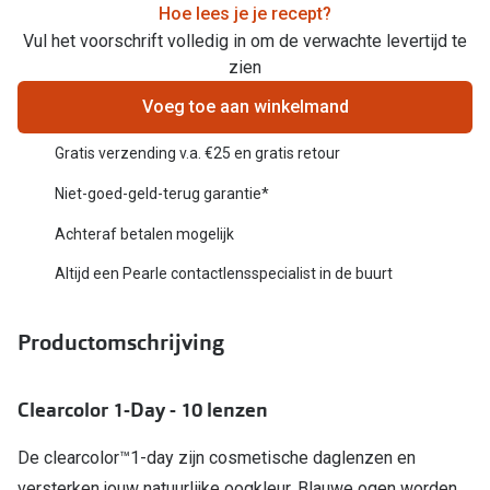
Hoe lees je je recept?
Vul het voorschrift volledig in om de verwachte levertijd te
Online hulp & advies
zien
Online bril kopen in maar 4 stappen
Voeg toe aan winkelmand
Soorten brillenglazen
Gratis verzending v.a. €25 en gratis retour
Bril online passen
Niet-goed-geld-terug garantie*
Brillentrends
Achteraf betalen mogelijk
Zorgvergoeding brillen
Altijd een Pearle contactlensspecialist in de buurt
Meekleurende glazen
Productomschrijving
Nachtbril
Alles over brillen
Clearcolor 1-Day - 10 lenzen
De clearcolor™1-day zijn cosmetische daglenzen en
versterken jouw natuurlijke oogkleur. Blauwe ogen worden