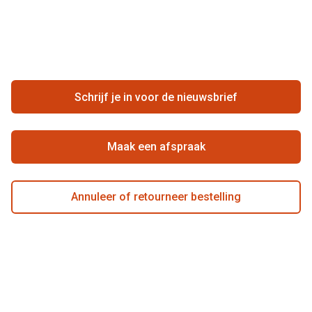
Merken
Vacatures
Meestgestelde vragen
Zakelijk
Contact
Ondernemen bij Pearle
Zorgvergoeding
Schrijf je in voor de nieuwsbrief
Beste winkelketen
Garanties
Actievoorwaarden
Maak een afspraak
Annuleer of retourneer bestelling