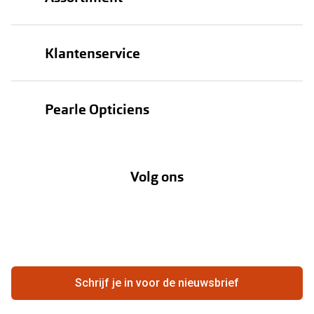
Brillen
Klantenservice
Zonnebrillen
Bestellen
Contactlenzen
Pearle Opticiens
Verzending
Oogmeting
Over Pearle
Annuleer of retourneer een bestelling
Lenzenabonnement
Volg ons
Opticiens
Hier de overeenkomst ontbinden
Merken
Vacatures
Meestgestelde vragen
Zakelijk
Contact
Ondernemen bij Pearle
Zorgvergoeding
Schrijf je in voor de nieuwsbrief
Beste winkelketen
Garanties