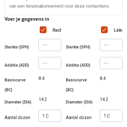
Biofinity
van een lenzenabonnement voor deze contactlens.
Nieuwe collectie
Dailies
Voer je gegevens in
Merken
Precision
Rechteroog
Linker
Ray-Ban
Alle lenz
DbyD
Sterkte (SPH)
Sterkte (SPH)
Online h
Michael Kors
Doe de tes
Additie (ADD)
Additie (ADD)
Emporio Armani
Contactle
8.4
8.4
Unofficial
Basiscurve
Basiscurve
Lenzen op
(BC)
(BC)
Oakley
Alles over
14.2
14.2
Ralph Lauren
Diameter (DIA)
Diameter (DIA)
Burberry
Aantal dozen
Aantal dozen
Alle brillen merken