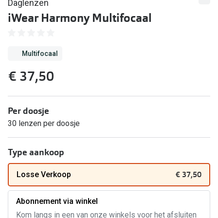
Kant en klare leesbrillen
Daglenzen
iWear Harmony Multifocaal
Lenzen di
Brilabonnementen
Acties
Pearle Bril Plan
Multifocaal
Pakketkort
Pearle Bril Plan Kids+
€ 37,50
Lenzenabo
Acties
Start grat
Outlet: tot wel 50% korting!
Per doosje
Bekijk all
30 lenzen per doosje
3 brillen voor de prijs van 1
Merken
Tot €100 korting op jouw nieuwe bril
Type aankoop
iWear
Bekijk alle brillenacties
€ 37,50
Losse Verkoop
Air Optix
Uitgelicht
Acuvue
Abonnement via winkel
Complete bril op sterkte: vanaf €30
Kom langs in een van onze winkels voor het afsluiten