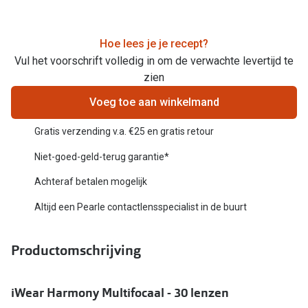
Online hulp & advies
Hoe lees je je recept?
Online bril kopen in maar 4 stappen
Vul het voorschrift volledig in om de verwachte levertijd te
zien
Soorten brillenglazen
Voeg toe aan winkelmand
Bril online passen
Gratis verzending v.a. €25 en gratis retour
Brillentrends
Niet-goed-geld-terug garantie*
Zorgvergoeding brillen
Achteraf betalen mogelijk
Meekleurende glazen
Altijd een Pearle contactlensspecialist in de buurt
Nachtbril
Productomschrijving
Alles over brillen
iWear Harmony Multifocaal - 30 lenzen