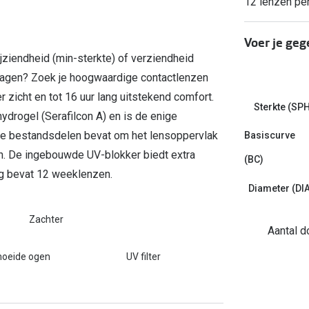
12 lenzen pe
Inloggen mijn account
Voer je geg
sterkte: vanaf €30
ziendheid (min-sterkte) of verziendheid
20-20-2 regel
e dagen? Zoek je hoogwaardige contactlenzen
en
Blog: meer informatie & tips
 zicht en tot 16 uur lang uitstekend comfort.
Sterkte (SPH
hydrogel (Serafilcon A) en is de enige
e bestandsdelen bevat om het lensoppervlak
Basiscurve
n. De ingebouwde UV-blokker biedt extra
(BC)
ng bevat 12 weeklenzen.
Diameter (DIA
Zachter
Aantal 
moeide ogen
UV filter