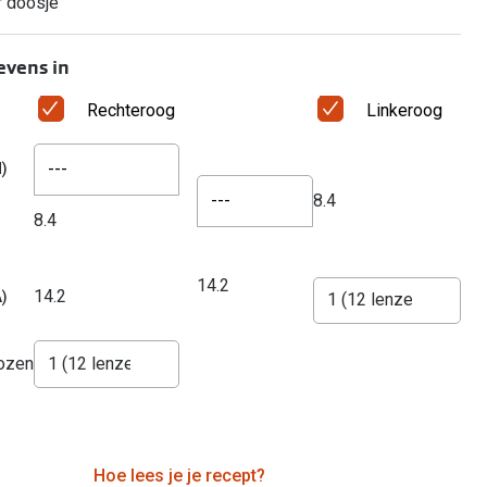
r doosje
evens in
Rechteroog
Linkeroog
---
)
---
8.4
8.4
14.2
14.2
)
dozen
Hoe lees je je recept?