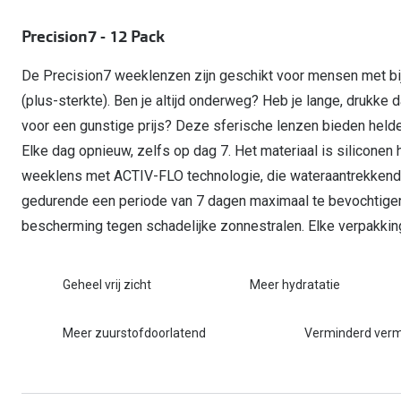
Start gratis met het dragen van lenzen
Kant en klare leesbrillen
Gepolariseerde zonnebril
Gebruiksaanwijzingen
Biofinity
Ray-Ban Icons
Precision7 - 12 Pack
Lenzen direct herbestellen
Overzetzonnebril
Pearle: Beste Optiekketen!
Dailies
Complete bril op 
De Precision7 weeklenzen zijn geschikt voor mensen met bij
Precision1
Nieuwe collectie
(plus-sterkte). Ben je altijd onderweg? Heb je lange, drukk
Alle lenzen merk
voor een gunstige prijs? Deze sferische lenzen bieden helder
Elke dag opnieuw, zelfs op dag 7. Het materiaal is siliconen 
weeklens met ACTIV-FLO technologie, die wateraantrekkend
gedurende een periode van 7 dagen maximaal te bevochtige
bescherming tegen schadelijke zonnestralen. Elke verpakki
Geheel vrij zicht
Meer hydratatie
Meer zuurstofdoorlatend
Verminderd ver