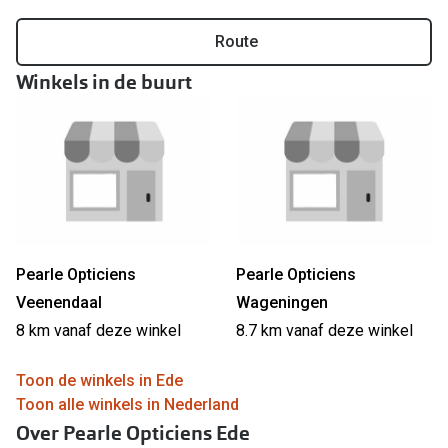
Online hulp & advies
Route
Winkels in de buurt
Online bril kopen in maar 4 stappen
Soorten brillenglazen
Bril online passen
Brillentrends
Zorgvergoeding brillen
Pearle Opticiens
Pearle Opticiens
Meekleurende glazen
Veenendaal
Wageningen
Nachtbril
8 km vanaf deze winkel
8.7 km vanaf deze winkel
Alles over brillen
Toon de winkels in Ede
Toon alle winkels in Nederland
Over Pearle Opticiens Ede