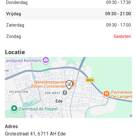
Biofinity
Donderdag
09:30 - 17:30
Nieuwe collectie
Dailies
Vrijdag
09:30 - 21:00
Merken
Zaterdag
09:30 - 17:00
Precision
Zondag
Gesloten
Ray-Ban
Alle lenz
DbyD
Locatie
Online h
Michael Kors
Doe de tes
Emporio Armani
Contactle
Unofficial
Lenzen op
Oakley
Alles over
Ralph Lauren
Burberry
Adres
Grotestraat 41, 6711 AH Ede
Alle brillen merken