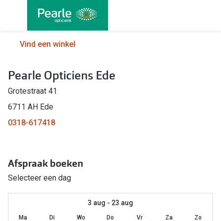
Ga
direct
naar
Alle brillen
Alle cont
Vind een winkel
de
Damesbrillen
Maandlen
inhoud
Pearle Opticiens Ede
Herenbrillen
Daglenze
Grotestraat 41
Kinderbrillen
Multifocal
6711 AH Ede
Lenzen met
Soorten brillen
0318-617418
Kleurlenz
Bril op sterkte
Nachtlenz
Afspraak boeken
Multifocale bril
Harde len
Selecteer een dag
Blauw-violet licht bril
Lenzenvlo
Computerbril
3 aug - 23 aug
Lenzenab
Ma
Di
Wo
Do
Vr
Za
Zo