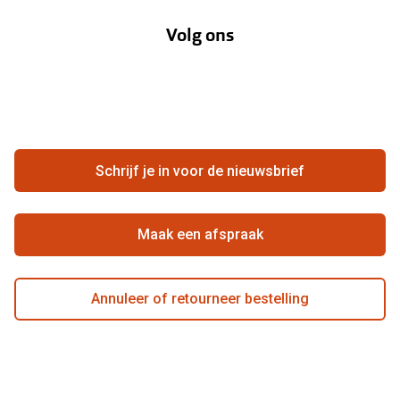
Annuleer of retourneer een bestelling
Lenzenabonnement
Volg ons
Opticiens
Hier de overeenkomst ontbinden
Merken
Vacatures
Meestgestelde vragen
Zakelijk
Contact
Ondernemen bij Pearle
Zorgvergoeding
Schrijf je in voor de nieuwsbrief
Beste winkelketen
Garanties
Actievoorwaarden
Maak een afspraak
Annuleer of retourneer bestelling