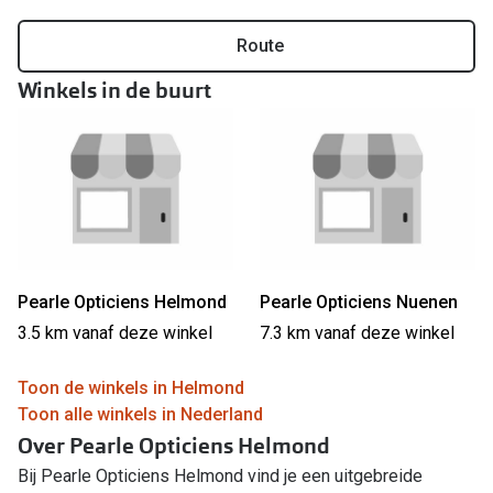
Online hulp & advies
Route
Winkels in de buurt
Online bril kopen in maar 4 stappen
Soorten brillenglazen
Bril online passen
Brillentrends
Zorgvergoeding brillen
Pearle Opticiens Helmond
Pearle Opticiens Nuenen
Meekleurende glazen
3.5 km vanaf deze winkel
7.3 km vanaf deze winkel
Nachtbril
Toon de winkels in Helmond
Alles over brillen
Toon alle winkels in Nederland
Over Pearle Opticiens Helmond
Bij Pearle Opticiens Helmond vind je een uitgebreide