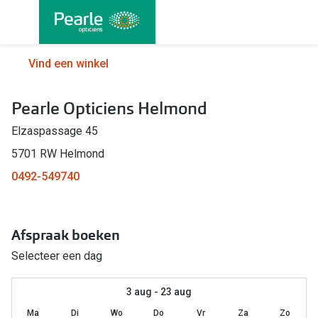
Ga
direct
naar
Alle brillen
Alle cont
Vind een winkel
de
Damesbrillen
Maandlen
inhoud
Pearle Opticiens Helmond
Herenbrillen
Daglenze
Elzaspassage 45
Kinderbrillen
Multifocal
5701 RW Helmond
Lenzen met
Soorten brillen
0492-549740
Kleurlenz
Bril op sterkte
Nachtlenz
Afspraak boeken
Multifocale bril
Harde len
Selecteer een dag
Blauw-violet licht bril
Lenzenvlo
Computerbril
3 aug - 23 aug
Lenzenab
Ma
Di
Wo
Do
Vr
Za
Zo