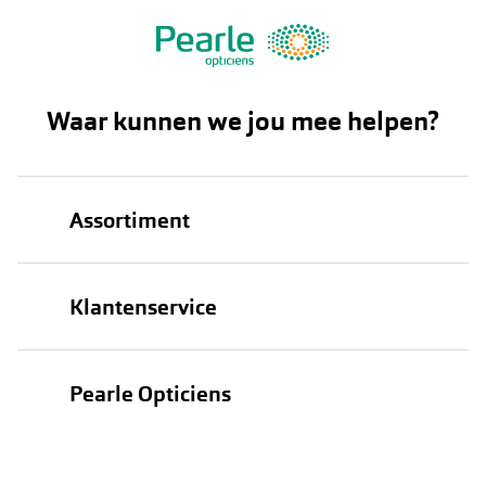
Waar kunnen we jou mee helpen?
Assortiment
Brillen
Klantenservice
Zonnebrillen
Bestellen
Contactlenzen
Pearle Opticiens
Verzending
Oogmeting
Over Pearle
Annuleer of retourneer een bestelling
Lenzenabonnement