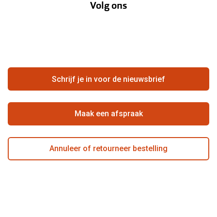
Volg ons
Opticiens
Hier de overeenkomst ontbinden
Merken
Vacatures
Meestgestelde vragen
Zakelijk
Contact
Ondernemen bij Pearle
Zorgvergoeding
Schrijf je in voor de nieuwsbrief
Beste winkelketen
Garanties
Actievoorwaarden
Maak een afspraak
Annuleer of retourneer bestelling