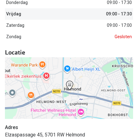
Biofinity
Donderdag
09:00 - 17:30
Nieuwe collectie
Dailies
Vrijdag
09:00 - 17:30
Merken
Zaterdag
09:00 - 17:00
Precision
Zondag
Gesloten
Ray-Ban
Alle lenz
DbyD
Locatie
Online h
Michael Kors
Doe de tes
Emporio Armani
Contactle
Unofficial
Lenzen op
Oakley
Alles over
Ralph Lauren
Burberry
Adres
Elzaspassage 45, 5701 RW Helmond
Alle brillen merken