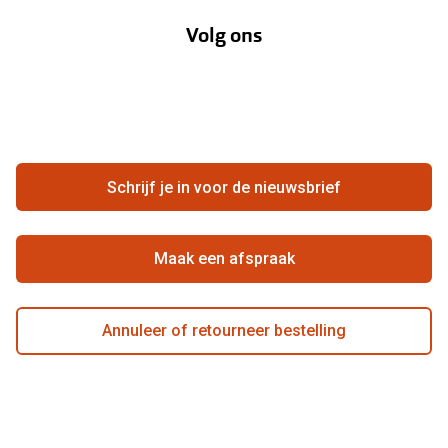
Annuleer of retourneer een bestelling
Lenzenabonnement
Volg ons
Opticiens
Hier de overeenkomst ontbinden
Merken
Vacatures
Meestgestelde vragen
Zakelijk
Contact
Ondernemen bij Pearle
Zorgvergoeding
Schrijf je in voor de nieuwsbrief
Beste winkelketen
Garanties
Actievoorwaarden
Maak een afspraak
Annuleer of retourneer bestelling