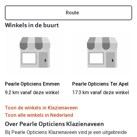
Online hulp & advies
Route
Winkels in de buurt
Online bril kopen in maar 4 stappen
Soorten brillenglazen
Bril online passen
Brillentrends
Zorgvergoeding brillen
Pearle Opticiens Emmen
Pearle Opticiens Ter Apel
Meekleurende glazen
9.2 km vanaf deze winkel
17.3 km vanaf deze winkel
Nachtbril
Toon de winkels in Klazienaveen
Alles over brillen
Toon alle winkels in Nederland
Over Pearle Opticiens Klazienaveen
Bij Pearle Opticiens Klazienaveen vind je een uitgebreide