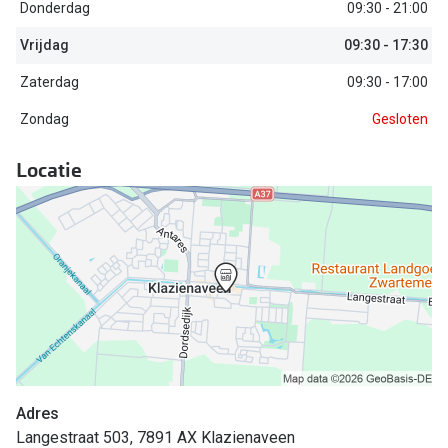
Biofinity
Donderdag
09:30 - 21:00
Nieuwe collectie
Dailies
Vrijdag
09:30 - 17:30
Merken
Zaterdag
09:30 - 17:00
Precision
Zondag
Gesloten
Ray-Ban
Alle lenz
DbyD
Locatie
Online h
Michael Kors
Doe de tes
Emporio Armani
Contactle
Unofficial
Lenzen op
Oakley
Alles over
Ralph Lauren
Burberry
Adres
Langestraat 503, 7891 AX Klazienaveen
Alle brillen merken