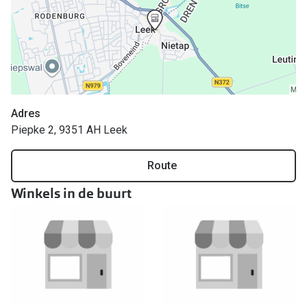
Online hulp & advies
Online bril kopen in maar 4 stappen
Soorten brillenglazen
Bril online passen
Adres
Piepke 2, 9351 AH Leek
Brillentrends
Route
Zorgvergoeding brillen
Winkels in de buurt
Meekleurende glazen
Nachtbril
Alles over brillen