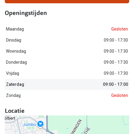
Biofinity
Nieuwe collectie
Openingstijden
Dailies
Merken
Precision
Maandag
Gesloten
Ray-Ban
Alle lenz
Dinsdag
09:00 - 17:30
DbyD
Woensdag
09:00 - 17:30
Online h
Michael Kors
Donderdag
09:00 - 17:30
Doe de tes
Emporio Armani
Vrijdag
09:00 - 17:30
Contactle
Unofficial
Zaterdag
09:00 - 17:00
Lenzen op
Zondag
Gesloten
Oakley
Alles over
Ralph Lauren
Locatie
Burberry
Alle brillen merken