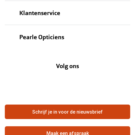
Brillen
Klantenservice
Zonnebrillen
Bestellen
Contactlenzen
Pearle Opticiens
Verzending
Oogmeting
Over Pearle
Annuleer of retourneer een bestelling
Lenzenabonnement
Volg ons
Opticiens
Hier de overeenkomst ontbinden
Merken
Vacatures
Meestgestelde vragen
Zakelijk
Contact
Ondernemen bij Pearle
Zorgvergoeding
Schrijf je in voor de nieuwsbrief
Beste winkelketen
Garanties
Actievoorwaarden
Maak een afspraak