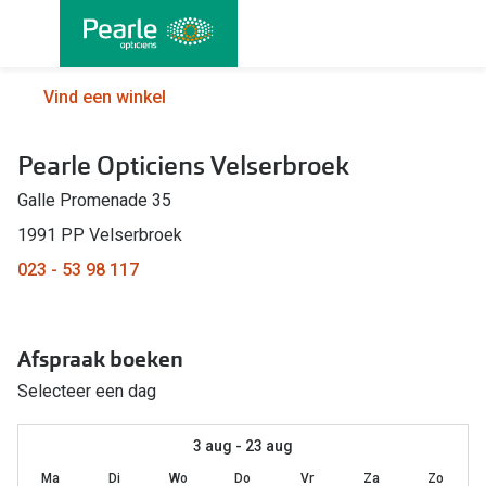
Ga
direct
naar
Alle brillen
Alle cont
Vind een winkel
de
Damesbrillen
Maandlen
inhoud
Pearle Opticiens Velserbroek
Herenbrillen
Daglenze
Galle Promenade 35
Kinderbrillen
Multifocal
1991 PP Velserbroek
Lenzen met
Soorten brillen
023 - 53 98 117
Kleurlenz
Bril op sterkte
Nachtlenz
Afspraak boeken
Multifocale bril
Harde len
Selecteer een dag
Blauw-violet licht bril
Lenzenvlo
Computerbril
3 aug - 23 aug
Lenzenab
Ma
Di
Wo
Do
Vr
Za
Zo