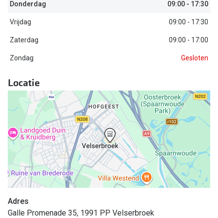
Biofinity
Donderdag
09:00 - 17:30
Nieuwe collectie
Dailies
Vrijdag
09:00 - 17:30
Merken
Zaterdag
09:00 - 17:00
Precision
Zondag
Gesloten
Ray-Ban
Alle lenz
DbyD
Locatie
Online h
Michael Kors
Doe de tes
Emporio Armani
Contactle
Unofficial
Lenzen op
Oakley
Alles over
Ralph Lauren
Burberry
Adres
Galle Promenade 35, 1991 PP Velserbroek
Alle brillen merken