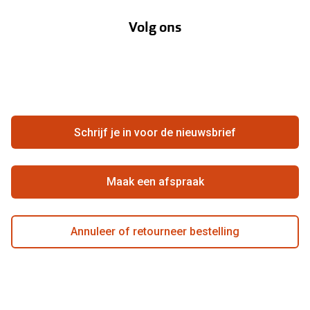
Annuleer of retourneer een bestelling
Lenzenabonnement
Volg ons
Opticiens
Hier de overeenkomst ontbinden
Merken
Vacatures
Meestgestelde vragen
Zakelijk
Contact
Ondernemen bij Pearle
Zorgvergoeding
Schrijf je in voor de nieuwsbrief
Beste winkelketen
Garanties
Actievoorwaarden
Maak een afspraak
Annuleer of retourneer bestelling