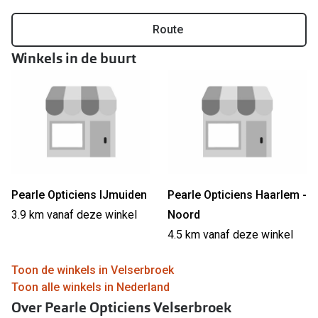
Online hulp & advies
Route
Winkels in de buurt
Online bril kopen in maar 4 stappen
Soorten brillenglazen
Bril online passen
Brillentrends
Zorgvergoeding brillen
Pearle Opticiens IJmuiden
Pearle Opticiens Haarlem -
Meekleurende glazen
3.9 km vanaf deze winkel
Noord
Nachtbril
4.5 km vanaf deze winkel
Alles over brillen
Toon de winkels in Velserbroek
Toon alle winkels in Nederland
Over Pearle Opticiens Velserbroek