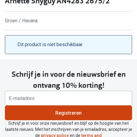
Arnette Shyguy AN4283 2675/2
Kant en klare leesbrillen
Lenzen di
Brilabonnementen
Groen / Havana
Acties
Pearle Bril Plan
Pakketkort
Pearle Bril Plan Kids+
Dit product is niet beschikbaar
Lenzenabo
Acties
Start grat
Outlet: tot wel 50% korting!
Schrijf je in voor de nieuwsbrief en
Bekijk all
3 brillen voor de prijs van 1
ontvang 10% korting!
Merken
Tot €100 korting op jouw nieuwe bril
iWear
Bekijk alle brillenacties
Registreren
Air Optix
Uitgelicht
Schrijf je in voor onze nieuwsbrief en blijf op de hoogte van het
Acuvue
laatste nieuws. Met het inschrijven van je emailadres, accepteer je
Complete bril op sterkte: vanaf €30
de
privacy policy
en de
terms and