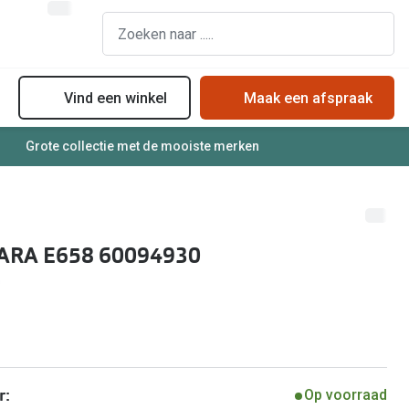
Vind een winkel
Maak een afspraak
Grote collectie met de mooiste merken
assen
Online bril kopen in maar 4 stappen
Soorten zonnebrillenglazen
Soorten brillenglazen
Zonnebril online passen
Bril online passen
Zonnebrillentrends
ARA E658 60094930
Brillentrends
Meekleurende glazen
Zorgvergoeding brillen
Alles over zonnebrillen
Meekleurende glazen
Nachtbril
Alles over brillen
r:
Op voorraad