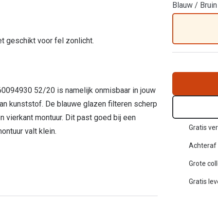
Blauw / Bruin
Inloggen mijn account
sterkte: vanaf €30
 geschikt voor fel zonlicht.
20-20-2 regel
en
Blog: meer informatie & tips
60094930 52/20 is namelijk onmisbaar in jouw
van kunststof. De blauwe glazen filteren scherp
 vierkant montuur. Dit past goed bij een
Gratis ver
ntuur valt klein.
Achteraf 
Grote col
Gratis le