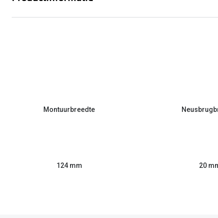
Montuurbreedte
Neusbrugb
124 mm
20 m