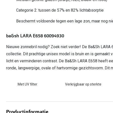
Start gratis met het dragen van lenzen
Kant en klare leesbrillen
Gepolariseerde zonnebril
Gebruiksaanwijzingen
Biofinity
Ray-Ban Icons
Categorie 2: tussen de 57% en 82% lichtabsorptie
Lenzen direct herbestellen
Overzetzonnebril
Pearle: Beste Optiekketen!
Dailies
Complete bril op 
Beschermt voldoende tegen een lage zon, maar nog niet
Precision1
Nieuwe collectie
Alle lenzen merk
ba&sh LARA E658 60094930
Nieuwe zonnebril nodig? Zoek niet verder! De Ba&Sh LARA 
collectie. Dit prachtige unisex model is bruin en is gemaakt 
licht en verminderen contrast. De Ba&Sh LARA E658 heeft een
ronde, langwerpige, ovale of hartvormige gezichtsvorm. Dit mo
Met UV filter
Verkrijgbaar op sterkte
Productinformatie