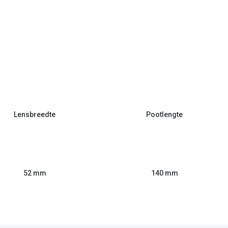
Lensbreedte
Pootlengte
52 mm
140 mm