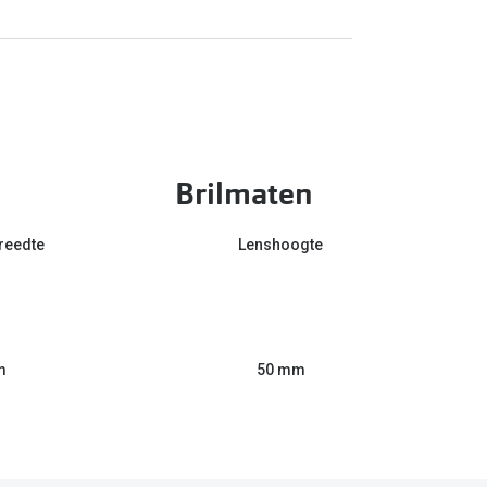
Brilmaten
reedte
Lenshoogte
m
50 mm