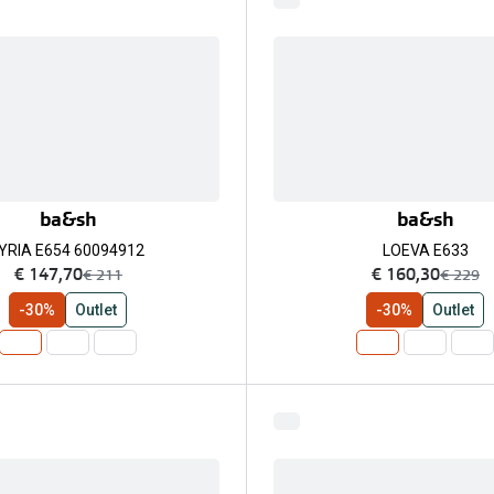
ba&sh
ba&sh
YRIA E654 60094912
LOEVA E633
nu:
nu:
€ 147,70
€ 160,30
was:
was:
€ 211
€ 229
-30%
Outlet
-30%
Outlet