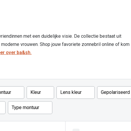
Inloggen mijn account
sterkte: vanaf €30
20-20-2 regel
en
Blog: meer informatie & tips
endinnen met een duidelijke visie. De collectie bestaat uit
n moderne vrouwen. Shop jouw favoriete zonnebril online of kom
er over ba&sh.
ntuur
Kleur
Lens kleur
Gepolariseerd
Type montuur