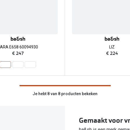
ba&sh
ba&sh
LARA E658 60094930
LIZ
€ 247
€ 224
Je hebt 8 van 8 producten bekeken
Gemaakt voor v
ba&sh is een merk gemaa