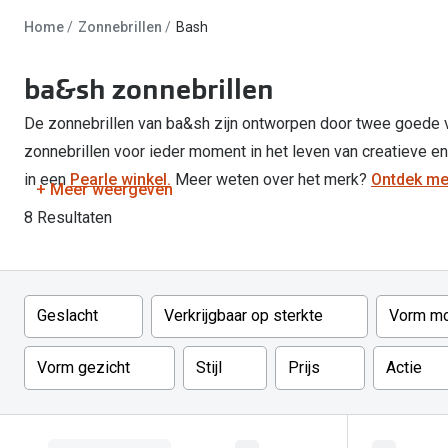
Start gratis met het dragen van lenzen
Kant en klare leesbrillen
Gepolariseerde zonnebril
Gebruiksaanwijzingen
Biofinity
Ray-Ban Icons
Home
Zonnebrillen
Bash
Lenzen direct herbestellen
Overzetzonnebril
Pearle: Beste Optiekketen!
Dailies
Complete bril op 
ba&sh zonnebrillen
Precision1
Nieuwe collectie
Alle lenzen merk
De zonnebrillen van ba&sh zijn ontworpen door twee goede vri
zonnebrillen voor ieder moment in het leven van creatieve e
in een
Pearle winkel.
Meer weten over het merk?
Ontdek me
+ Meer weergeven
8 Resultaten
Filter
Geslacht
Verkrijgbaar op sterkte
Vorm mo
Vorm gezicht
Stijl
Prijs
Actie