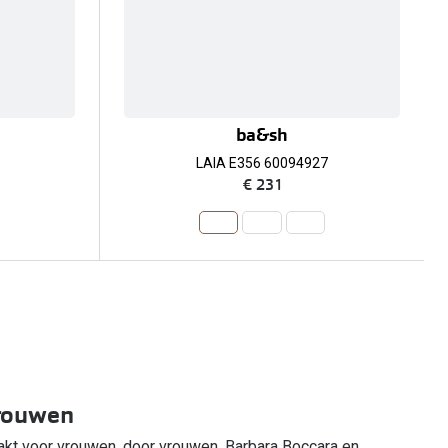
ba&sh
LAIA E356 60094927
€ 231
rouwen
kt voor vrouwen, door vrouwen. Barbara Boccara en