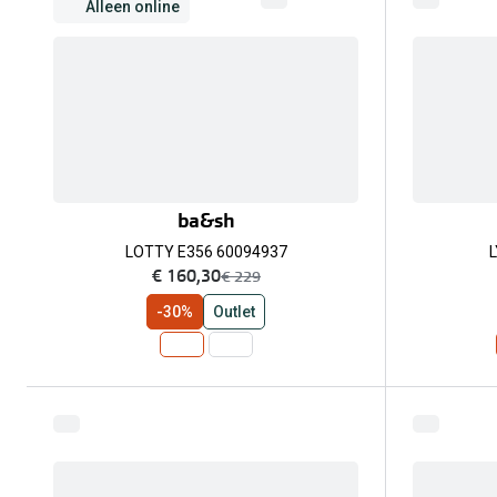
Alleen online
ba&sh
LOTTY E356 60094937
L
nu:
€ 160,30
was:
€ 229
-30%
Outlet