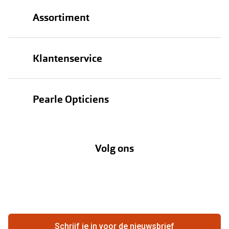
Assortiment
Brillen
Klantenservice
Zonnebrillen
Bestellen
Contactlenzen
Pearle Opticiens
Verzending
Oogmeting
Over Pearle
Annuleer of retourneer een bestelling
Lenzenabonnement
Volg ons
Opticiens
Hier de overeenkomst ontbinden
Merken
Vacatures
Meestgestelde vragen
Zakelijk
Contact
Ondernemen bij Pearle
Zorgvergoeding
Schrijf je in voor de nieuwsbrief