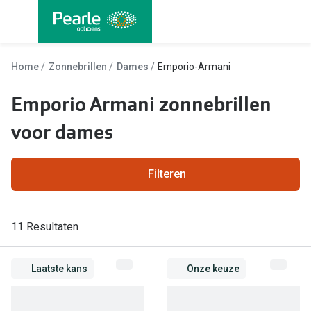
Ga
direct
naar
Alle brillen
Alle cont
de
Home
Zonnebrillen
Dames
Emporio-Armani
Damesbrillen
Maandlen
inhoud
Emporio Armani zonnebrillen
Herenbrillen
Daglenze
voor dames
Kinderbrillen
Multifocal
Lenzen met
Soorten brillen
Filteren
Kleurlenz
Bril op sterkte
Nachtlenz
11 Resultaten
Multifocale bril
Harde len
Blauw-violet licht bril
Laatste kans
Onze keuze
Lenzenvlo
Computerbril
Lenzenab