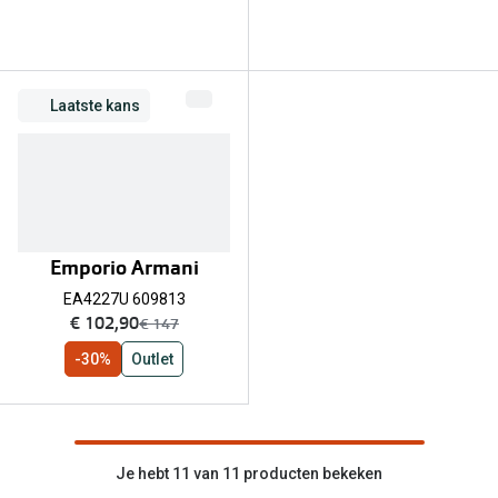
Laatste kans
Emporio Armani
EA4227U 609813
nu:
€ 102,90
was:
€ 147
-30%
Outlet
Je hebt 11 van 11 producten bekeken