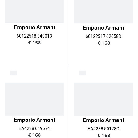
Online hulp & advies
Online bril kopen in maar 4 stappen
Emporio Armani
Emporio Armani
60122518 340013
60122517 62658D
Soorten brillenglazen
€ 158
€ 168
Bril online passen
Brillentrends
Zorgvergoeding brillen
Meekleurende glazen
Nachtbril
Alles over brillen
Emporio Armani
Emporio Armani
EA4238 619674
EA4238 50178G
€ 168
€ 168