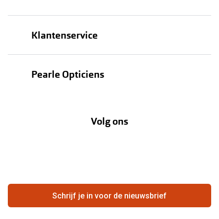
Brillen
Klantenservice
Zonnebrillen
Bestellen
Contactlenzen
Pearle Opticiens
Verzending
Oogmeting
Over Pearle
Annuleer of retourneer een bestelling
Lenzenabonnement
Volg ons
Opticiens
Hier de overeenkomst ontbinden
Merken
Vacatures
Meestgestelde vragen
Zakelijk
Contact
Ondernemen bij Pearle
Zorgvergoeding
Schrijf je in voor de nieuwsbrief
Beste winkelketen
Garanties