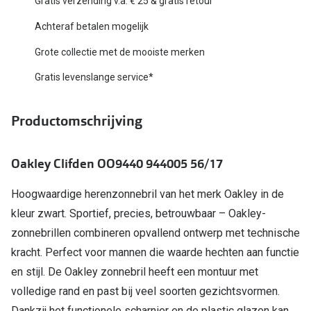
Gratis verzending v.a. € 25 & gratis retour
Biofinity
Nieuwe collectie
Achteraf betalen mogelijk
Dailies
Grote collectie met de mooiste merken
Merken
Precision
Gratis levenslange service*
Ray-Ban
Alle lenz
DbyD
Productomschrijving
Online h
Michael Kors
Doe de tes
Oakley Clifden OO9440 944005 56/17
Emporio Armani
Contactle
Hoogwaardige herenzonnebril van het merk Oakley in de
Unofficial
Lenzen op
kleur zwart. Sportief, precies, betrouwbaar – Oakley-
Oakley
zonnebrillen combineren opvallend ontwerp met technische
Alles over
Ralph Lauren
kracht. Perfect voor mannen die waarde hechten aan functie
en stijl. De Oakley zonnebril heeft een montuur met
Burberry
volledige rand en past bij veel soorten gezichtsvormen.
Alle brillen merken
Dankzij het functionele scharnier en de plastic glazen kan