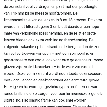
de zonnebril veel verdragen en past met een pootlengte
Online hulp & advies
van 146 mm bij de meeste hoofdvormen. De
lichttransmissie van de lenzen is 8 tot 18 procent. Dit komt
Online bril kopen in maar 4 stappen
overeen met filtercategorie 3 en biedt daardoor een hoge
Soorten brillenglazen
mate van verblindingsbescherming, en de relatief grote
Bril online passen
lenzen bieden ook extra verblindingsbescherming. De
volgende vakantie op het strand, in de bergen of in de zon
Brillentrends
kan vol vertrouwen verlopen – met een zonnebril is er
Zorgvergoeding brillen
gegarandeerd een coole look voor elke gelegenheid. Ronde
glazen zijn echte klassiekers – in de ware zin van het
Meekleurende glazen
woord! Deze vorm van bril wordt nog steeds geassocieerd
Nachtbril
met John Lennon en geeft daardoor een echt retro-gevoel.
Hoekige en hartvormige gezichtstypes profiteerden van
Alles over brillen
ronde brillen, die zo zorgen voor een harmonieuze algehele
uitstraling. Het plastic frame kan ook snel worden
aangepast voor een hoog comfortniveau. Dit materiaal is