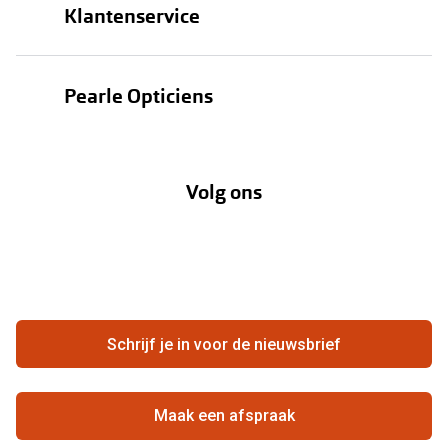
Klantenservice
Zonnebrillen
Bestellen
Contactlenzen
Pearle Opticiens
Verzending
Oogmeting
Over Pearle
Annuleer of retourneer een bestelling
Lenzenabonnement
Volg ons
Opticiens
Hier de overeenkomst ontbinden
Merken
Vacatures
Meestgestelde vragen
Zakelijk
Contact
Ondernemen bij Pearle
Zorgvergoeding
Schrijf je in voor de nieuwsbrief
Beste winkelketen
Garanties
Actievoorwaarden
Maak een afspraak