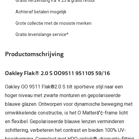
Gratis verzending v.a. € 25 & gratis retour
Biofinity
Nieuwe collectie
Achteraf betalen mogelijk
Dailies
Grote collectie met de mooiste merken
Merken
Precision
Gratis levenslange service*
Ray-Ban
Alle lenz
DbyD
Productomschrijving
Online h
Michael Kors
Doe de tes
Oakley Flak® 2.0 S OO9511 951105 59/16
Emporio Armani
Contactle
Oakley OO 9511 Flak®2.0 S tilt sportieve stijl naar een
Unofficial
Lenzen op
hoger niveau met zwarte monturen en gepolariseerde
Oakley
blauwe glazen. Ontworpen voor dynamische beweging met
Alles over
Ralph Lauren
omwikkelende constructie, is het O Matterâ"¢-frame licht
en flexibel. Gepolariseerde blauwe lenzen verminderen
Burberry
schittering, verbeteren het contrast en bieden 100% UV-
Alle brillen merken
bescherming. Compleet met HDO-optiek®, driepunts-fitting