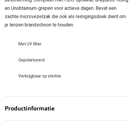
en Unobtainium-grepen voor actieve dagen. Bevat een
Online hulp & advies
zachte microvezelzak die ook als reinigingsdoek dient om
je lenzen brandschoon te houden.
Online bril kopen in maar 4 stappen
Soorten brillenglazen
Met UV filter
Bril online passen
Gepolariseerd
Brillentrends
Zorgvergoeding brillen
Verkrijgbaar op sterkte
Meekleurende glazen
Nachtbril
Productinformatie
Alles over brillen