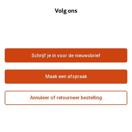
Annuleer of retourneer een bestelling
Lenzenabonnement
Volg ons
Opticiens
Hier de overeenkomst ontbinden
Merken
Vacatures
Meestgestelde vragen
Zakelijk
Contact
Ondernemen bij Pearle
Zorgvergoeding
Schrijf je in voor de nieuwsbrief
Beste winkelketen
Garanties
Actievoorwaarden
Maak een afspraak
Annuleer of retourneer bestelling