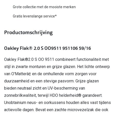
Biofinity
Grote collectie met de mooiste merken
Nieuwe collectie
Dailies
Gratis levenslange service*
Merken
Precision
Ray-Ban
Productomschrijving
Alle lenz
DbyD
Online h
Oakley Flak® 2.0 S OO9511 951106 59/16
Michael Kors
Doe de tes
Oakley Flak®2.0 S OO 9511 combineert functionaliteit met
Emporio Armani
Contactle
stijl in zwarte monturen en grijze glazen. Het lichte ontwerp
Unofficial
van O'Matterâ¢ en de omhullende vorm zorgen voor
Lenzen op
duurzaamheid en een stevige pasvorm. Grijze glazen
Oakley
Alles over
bieden neutraal zicht en UV-bescherming van
Ralph Lauren
zonnebrilkwaliteit, terwijl HDO helderheid® garandeert.
Unobtainium neus- en oorkussens houden alles vast tijdens
Burberry
actievolle dagen. Bevat een zachte microvezelzak die ook
Alle brillen merken