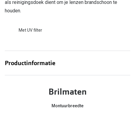
als reinigingsdoek dient om je lenzen brandschoon te
houden.
Online hulp & advies
Online bril kopen in maar 4 stappen
Met UV filter
Soorten brillenglazen
Bril online passen
Brillentrends
Productinformatie
Zorgvergoeding brillen
Meekleurende glazen
Brilmaten
Nachtbril
Montuurbreedte
Alles over brillen