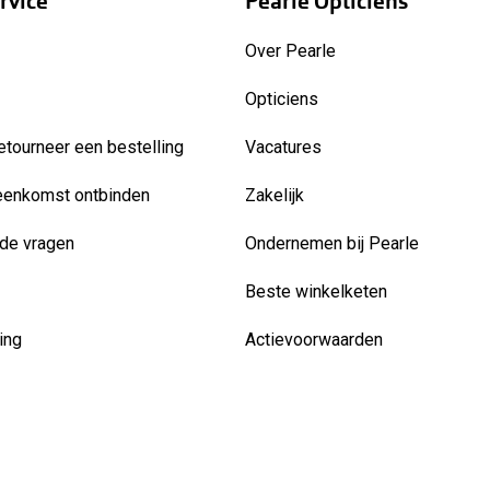
rvice
Pearle Opticiens
Over Pearle
Opticiens
etourneer een bestelling
Vacatures
eenkomst ontbinden
Zakelijk
de vragen
Ondernemen bij Pearle
Beste winkelketen
ing
Actievoorwaarden