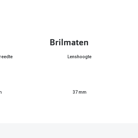
Brilmaten
reedte
Lenshoogte
m
37 mm