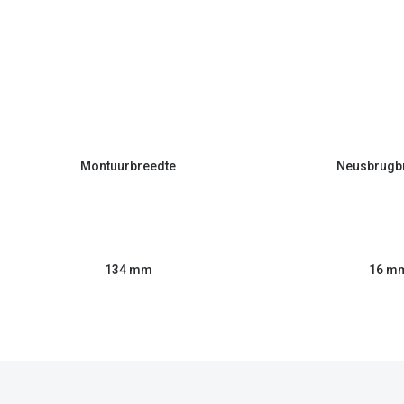
Montuurbreedte
Neusbrugb
134 mm
16 m