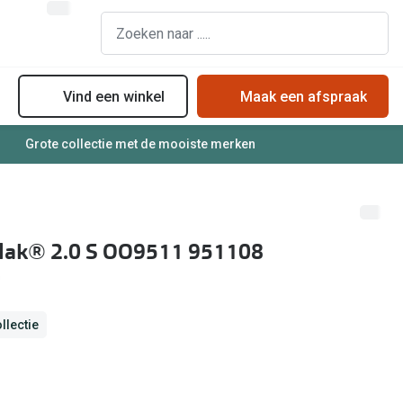
Vind een winkel
Maak een afspraak
Grote collectie met de mooiste merken
assen
Online bril kopen in maar 4 stappen
Soorten zonnebrillenglazen
Soorten brillenglazen
Zonnebril online passen
Bril online passen
Zonnebrillentrends
Flak® 2.0 S OO9511 951108
Brillentrends
Meekleurende glazen
Zorgvergoeding brillen
Alles over zonnebrillen
Meekleurende glazen
llectie
Nachtbril
Alles over brillen