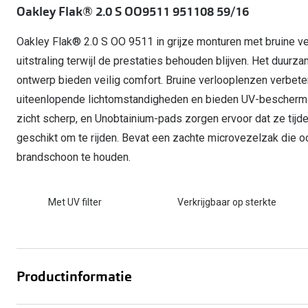
Start gratis met het dragen van lenzen
Oakley Flak® 2.0 S OO9511 951108 59/16
Kant en klare leesbrillen
Gepolariseerde zonnebril
Gebruiksaanwijzingen
Biofinity
Ray-Ban Icons
Lenzen direct herbestellen
Overzetzonnebril
Pearle: Beste Optiekketen!
Dailies
Oakley Flak® 2.0 S OO 9511 in grijze monturen met bruine v
Complete bril op 
Precision1
uitstraling terwijl de prestaties behouden blijven. Het duur
Nieuwe collectie
ontwerp bieden veilig comfort. Bruine verlooplenzen verbeter
Alle lenzen merk
uiteenlopende lichtomstandigheden en bieden UV-beschermi
zicht scherp, en Unobtainium-pads zorgen ervoor dat ze tijde
geschikt om te rijden. Bevat een zachte microvezelzak die o
brandschoon te houden.
Met UV filter
Verkrijgbaar op sterkte
Productinformatie