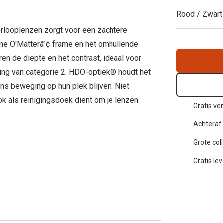
Inloggen mijn account
Rood / Zwart
erlooplenzen zorgt voor een zachtere
sterkte: vanaf €30
20-20-2 regel
zame O'Matterâ"¢ frame en het omhullende
en de diepte en het contrast, ideaal voor
en
Blog: meer informatie & tips
ng van categorie 2. HDO-optiek® houdt het
ns beweging op hun plek blijven. Niet
ok als reinigingsdoek dient om je lenzen
Gratis ver
Achteraf 
Grote col
Gratis le