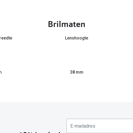
Brilmaten
reedte
Lenshoogte
m
38 mm