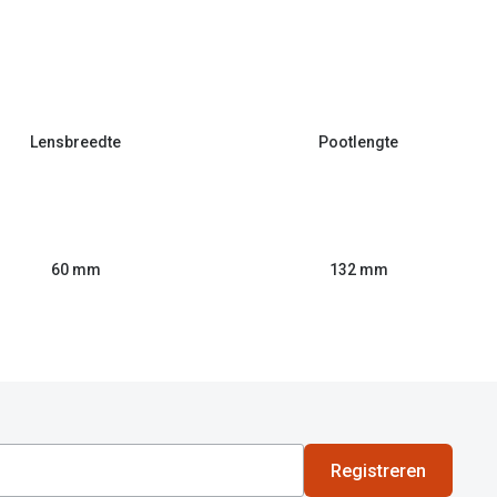
Lensbreedte
Pootlengte
60 mm
132 mm
Registreren