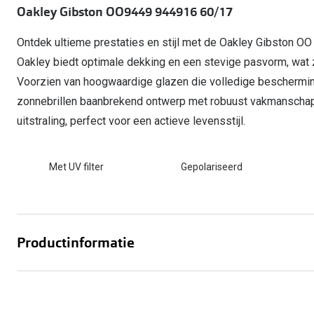
Start gratis met het dragen van lenzen
Oakley Gibston OO9449 944916 60/17
Kant en klare leesbrillen
Gepolariseerde zonnebril
Gebruiksaanwijzingen
Biofinity
Ray-Ban Icons
Lenzen direct herbestellen
Overzetzonnebril
Pearle: Beste Optiekketen!
Dailies
Ontdek ultieme prestaties en stijl met de Oakley Gibston OO
Complete bril op 
Precision1
Oakley biedt optimale dekking en een stevige pasvorm, wat zo
Nieuwe collectie
Voorzien van hoogwaardige glazen die volledige beschermi
Alle lenzen merk
zonnebrillen baanbrekend ontwerp met robuust vakmanschap
uitstraling, perfect voor een actieve levensstijl.
Met UV filter
Gepolariseerd
Productinformatie