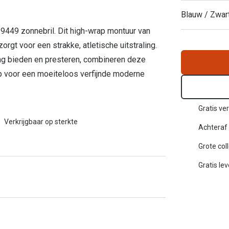
Inloggen mijn account
Blauw / Zwar
 9449 zonnebril. Dit high-wrap montuur van
sterkte: vanaf €30
20-20-2 regel
rgt voor een strakke, atletische uitstraling.
ng bieden en presteren, combineren deze
en
Blog: meer informatie & tips
 voor een moeiteloos verfijnde moderne
Gratis ver
Verkrijgbaar op sterkte
Achteraf 
Grote col
Gratis le