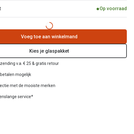
t
Op voorraad
Voeg toe aan winkelmand
Kies je glaspakket
zending v.a. € 25 & gratis retour
betalen mogelijk
lectie met de mooiste merken
venslange service*