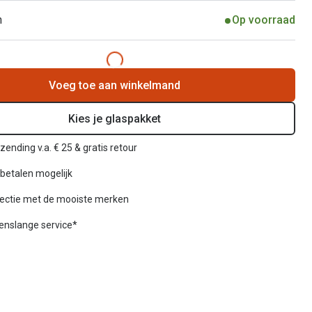
n
Op voorraad
Voeg toe aan winkelmand
Kies je glaspakket
zending v.a. € 25 & gratis retour
betalen mogelijk
lectie met de mooiste merken
venslange service*