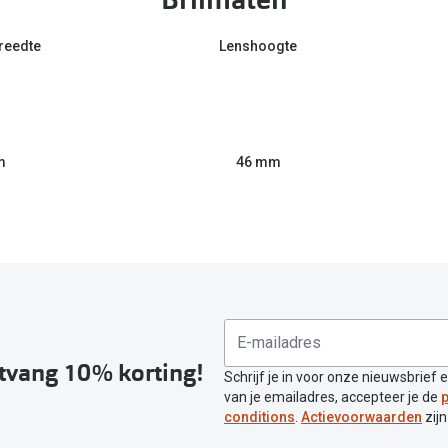
reedte
Lenshoogte
m
46 mm
ntvang 10% korting!
Schrijf je in voor onze nieuwsbrief 
van je emailadres, accepteer je de
p
conditions
.
Actievoorwaarden
zijn