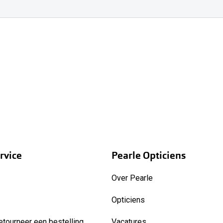
rvice
Pearle Opticiens
Over Pearle
Opticiens
etourneer een bestelling
Vacatures