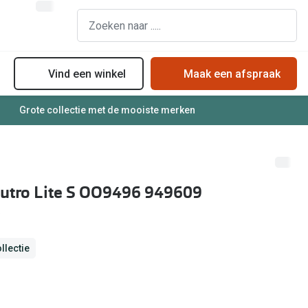
Vind een winkel
Maak een afspraak
Grote collectie met de mooiste merken
assen
Online bril kopen in maar 4 stappen
Soorten zonnebrillenglazen
Soorten brillenglazen
Zonnebril online passen
Bril online passen
Zonnebrillentrends
utro Lite S OO9496 949609
Brillentrends
Meekleurende glazen
Zorgvergoeding brillen
Alles over zonnebrillen
Meekleurende glazen
llectie
Nachtbril
Alles over brillen