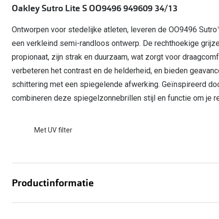
Start gratis met het dragen van lenzen
Oakley Sutro Lite S OO9496 949609 34/13
Kant en klare leesbrillen
Gepolariseerde zonnebril
Gebruiksaanwijzingen
Biofinity
Ray-Ban Icons
Lenzen direct herbestellen
Overzetzonnebril
Pearle: Beste Optiekketen!
Dailies
Ontworpen voor stedelijke atleten, leveren de OO9496 Sutro™ 
Complete bril op 
Precision1
een verkleind semi-randloos ontwerp. De rechthoekige grijze
Nieuwe collectie
propionaat, zijn strak en duurzaam, wat zorgt voor draagco
Alle lenzen merk
verbeteren het contrast en de helderheid, en bieden geavanc
schittering met een spiegelende afwerking. Geïnspireerd doo
combineren deze spiegelzonnebrillen stijl en functie om je re
Met UV filter
Productinformatie