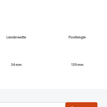
Lensbreedte
Pootlengte
34 mm
139 mm