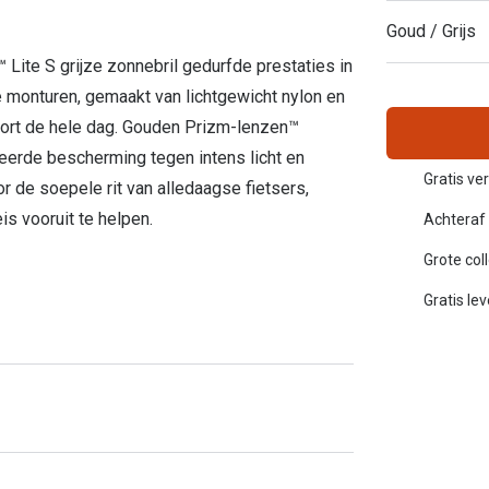
Inloggen mijn account
Goud / Grijs
Lite S grijze zonnebril gedurfde prestaties in
sterkte: vanaf €30
20-20-2 regel
 monturen, gemaakt van lichtgewicht nylon en
mfort de hele dag. Gouden Prizm-lenzen™
en
Blog: meer informatie & tips
eerde bescherming tegen intens licht en
Gratis ver
r de soepele rit van alledaagse fietsers,
is vooruit te helpen.
Achteraf 
Grote col
Gratis le