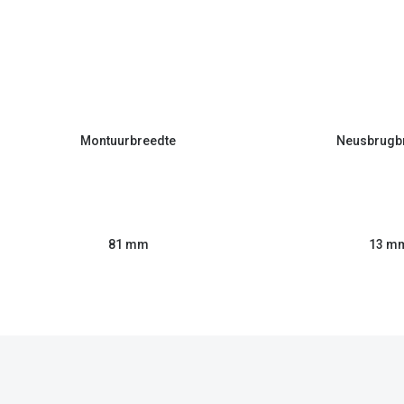
Montuurbreedte
Neusbrugb
81 mm
13 m