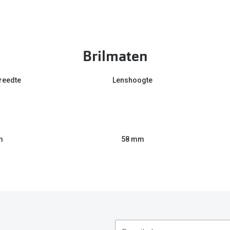
Brilmaten
reedte
Lenshoogte
m
58 mm