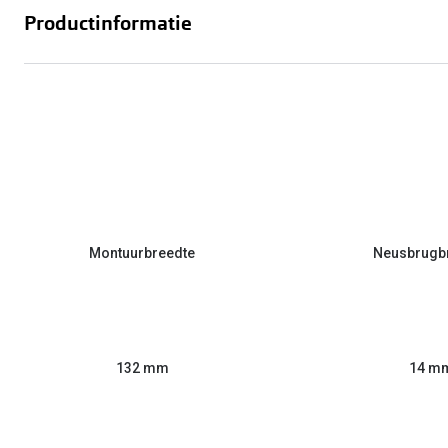
Productinformatie
Montuurbreedte
Neusbrugb
132 mm
14 m