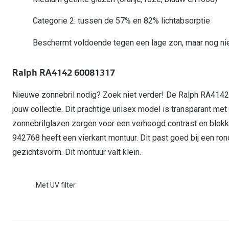
Start gratis met het dragen van lenzen
Kant en klare leesbrillen
Gepolariseerde zonnebril
Gebruiksaanwijzingen
Biofinity
Ray-Ban Icons
Categorie 2: tussen de 57% en 82% lichtabsorptie
Lenzen direct herbestellen
Overzetzonnebril
Pearle: Beste Optiekketen!
Dailies
Complete bril op 
Beschermt voldoende tegen een lage zon, maar nog niet
Precision1
Nieuwe collectie
Alle lenzen merk
Ralph RA4142 60081317
Nieuwe zonnebril nodig? Zoek niet verder! De Ralph RA4142
jouw collectie. Dit prachtige unisex model is transparant me
zonnebrilglazen zorgen voor een verhoogd contrast en blokk
942768 heeft een vierkant montuur. Dit past goed bij een ron
gezichtsvorm. Dit montuur valt klein.
Met UV filter