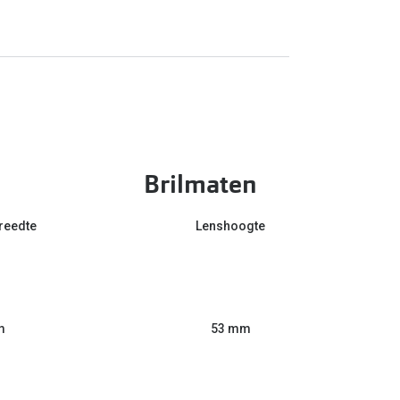
Brilmaten
reedte
Lenshoogte
m
53 mm