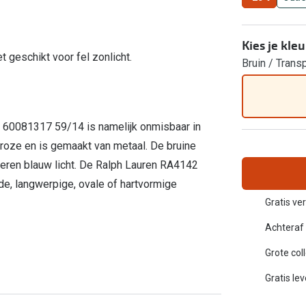
Inloggen mijn account
sterkte: vanaf €30
Kies je kleu
 geschikt voor fel zonlicht.
20-20-2 regel
Bruin / Trans
en
Blog: meer informatie & tips
 60081317 59/14 is namelijk onmisbaar in
t roze en is gemaakt van metaal. De bruine
eren blauw licht. De Ralph Lauren RA4142
de, langwerpige, ovale of hartvormige
Gratis ver
Achteraf 
Grote col
Gratis le