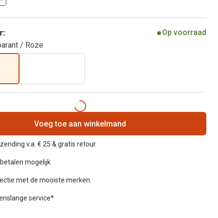
r:
Op voorraad
parant / Roze
Voeg toe aan winkelmand
zending v.a. € 25 & gratis retour
betalen mogelijk
lectie met de mooiste merken
venslange service*