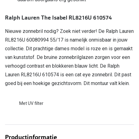
Online hulp & advies
Ralph Lauren The Isabel RL8216U 610574
Online bril kopen in maar 4 stappen
Nieuwe zonnebril nodig? Zoek niet verder! De Ralph Lauren
Soorten brillenglazen
RL8216U 60080994 55/17 is namelijk onmisbaar in jouw
collectie. Dit prachtige dames model is roze en is gemaakt
Bril online passen
van kunststof. De bruine zonnebrilglazen zorgen voor een
Brillentrends
verhoogd contrast en blokkeren blauw licht. De Ralph
Lauren RL8216U 610574 is een cat eye zonnebril. Dit past
Zorgvergoeding brillen
goed bij een hoekige gezichtsvorm. Dit montuur valt klein.
Meekleurende glazen
Nachtbril
Met UV filter
Alles over brillen
Productinformatie