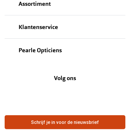
Assortiment
Brillen
Klantenservice
Zonnebrillen
Bestellen
Contactlenzen
Pearle Opticiens
Verzending
Oogmeting
Over Pearle
Annuleer of retourneer een bestelling
Lenzenabonnement
Volg ons
Opticiens
Hier de overeenkomst ontbinden
Merken
Vacatures
Meestgestelde vragen
Zakelijk
Contact
Ondernemen bij Pearle
Zorgvergoeding
Schrijf je in voor de nieuwsbrief
Beste winkelketen