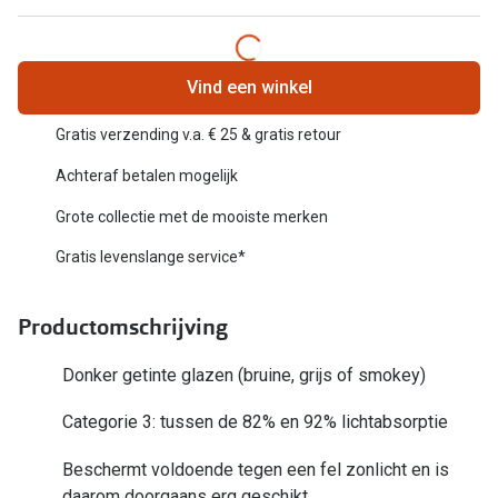
Biofinity
Nieuwe collectie
Dailies
Merken
Vind een winkel
Precision
Ray-Ban
Gratis verzending v.a. € 25 & gratis retour
Alle lenz
Achteraf betalen mogelijk
DbyD
Online h
Grote collectie met de mooiste merken
Michael Kors
Doe de tes
Gratis levenslange service*
Emporio Armani
Contactle
Unofficial
Productomschrijving
Lenzen op
Oakley
Alles over
Donker getinte glazen (bruine, grijs of smokey)
Ralph Lauren
Categorie 3: tussen de 82% en 92% lichtabsorptie
Burberry
Beschermt voldoende tegen een fel zonlicht en is
Alle brillen merken
daarom doorgaans erg geschikt