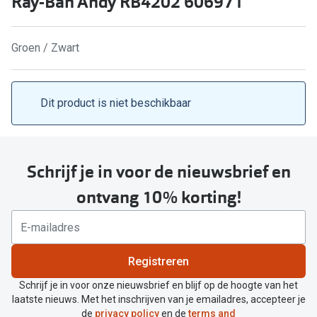
Ray-Ban Andy RB4202 606971
Kant en klare leesbrillen
Lenzen di
Brilabonnementen
Groen / Zwart
Acties
Pearle Bril Plan
Pakketkort
Pearle Bril Plan Kids+
Dit product is niet beschikbaar
Lenzenabo
Acties
Start grat
Outlet: tot wel 50% korting!
Schrijf je in voor de nieuwsbrief en
Bekijk all
3 brillen voor de prijs van 1
ontvang 10% korting!
Merken
Tot €100 korting op jouw nieuwe bril
iWear
Bekijk alle brillenacties
Registreren
Air Optix
Uitgelicht
Schrijf je in voor onze nieuwsbrief en blijf op de hoogte van het
Acuvue
laatste nieuws. Met het inschrijven van je emailadres, accepteer je
Complete bril op sterkte: vanaf €30
de
privacy policy
en de
terms and